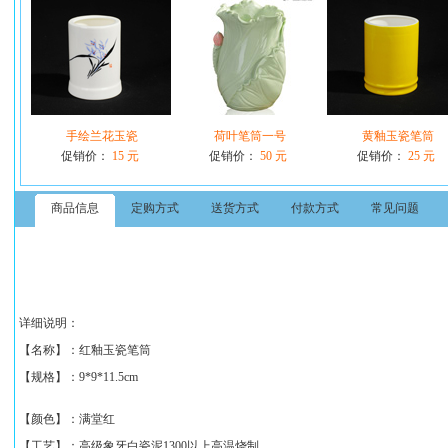
手绘兰花玉瓷
荷叶笔筒一号
黄釉玉瓷笔筒
促销价：
15 元
促销价：
50 元
促销价：
25 元
商品信息
定购方式
送货方式
付款方式
常见问题
详细说明：
【名称】：
红釉玉瓷笔筒
【规格】：
9*9*11.5cm
【颜色】：满堂红
【工艺】：高级象牙白瓷泥1300以上高温烧制