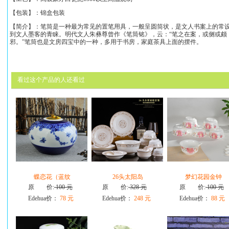
【包装】：锦盒包装
【简介】：
笔筒是一种最为常见的置笔用具，一般呈圆筒状，是文人书案上的常
到文人墨客的青睐。明代文人朱彝尊曾作《笔筒铭》，云：“笔之在案，或侧或颇
邪。”笔筒也是文房四宝中的一种，多用于书房，家庭茶具上面的摆件。
看过这个产品的人还看过
蝶恋花（蓝纹
26头太阳岛
梦幻花园金钟
原 价:
100 元
原 价:
328 元
原 价:
100 元
Edehua价：
78 元
Edehua价：
248 元
Edehua价：
88 元