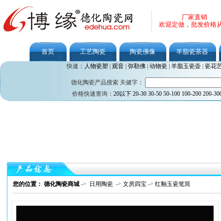
厂家直销
欢迎定做，批发价格
首页
工艺陶瓷
陶瓷佛像
羊脂瓷茶器
快速：
人物瓷塑
|
观音
|
弥勒佛
|
动物瓷
|
羊脂玉瓷壶
|
瓷花
德化陶瓷产品搜索 关健字：
价格快速查询：
20以下
20-30
30-50
50-100
100-200
200-30
您的位置： 德化陶瓷商城
->
日用陶瓷
->
文房四宝
->
红釉玉瓷笔筒