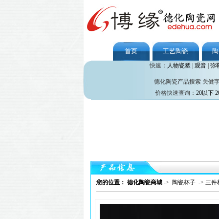
首页
工艺陶瓷
陶
快速：
人物瓷塑
|
观音
|
弥
德化陶瓷产品搜索 关健
价格快速查询：
20以下
2
您的位置： 德化陶瓷商城
->
陶瓷杯子
->
三件