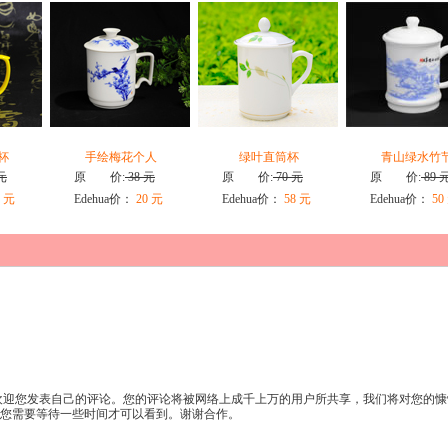
杯
手绘梅花个人
绿叶直筒杯
青山绿水竹
元
原 价:
38 元
原 价:
70 元
原 价:
89 
 元
Edehua价：
20 元
Edehua价：
58 元
Edehua价：
50
迎您发表自己的评论。您的评论将被网络上成千上万的用户所共享，我们将对您的慷
许您需要等待一些时间才可以看到。谢谢合作。