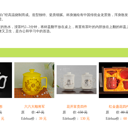
国白”经高温烧制而成。造型独特、
瓷质细腻。杯身施绘有中国传统金龙景致，浑身散发
贵。
8度的热水，浸茶约2--3分钟，将杯盖翻平放在桌上，将置有茶叶的内胆放在上翻的杯盖
便又卫生，是办公和学习中的首选。
形
六六大顺将军
花开富贵四件
红金盏花四
元
原 价:
47 元
原 价:
150 元
原 价:
80 
 元
Edehua价：
39 元
Edehua价：
130 元
Edehua价：
60