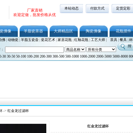
本站动态
付款方式
定货定彩
厂家直销
欢迎定做，批发价格从优
瓷佛像
羊脂瓷茶器
大师精品区
陶瓷佛像
花瓶摆件
勒佛
|
动物瓷
|
羊脂玉瓷壶
|
瓷花艺术
|
家居花瓶
|
红釉花瓶
|
工艺大师
|
茶具
|
餐具
|
杯
字：
0-30
30-50
50-100
100-200
200-300
300-500
500-1000
1000-2000
2000-5000
5000-8000
80
杯
->
红金龙过滤杯
红金龙过滤杯