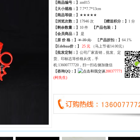
【商品编号：】
zm015
【大小规格：】
7.7*7.7*13cm
【商品等级：】
★★★★★
【
浏览次数
：】
17946 次
【
赠送积分
：】
1 分
【
剩余数量
：】
10 件
【产品包装：】
【
会员商品
：
】
是
【
原 价 格
：
】
￥ 39 元
【
产品折扣
：
】
64.1%
【Edehua价：】
25 元
（马上节省14.00元）
【批发定制：
】公司厂家直销，批发、定
货、印标志等价格从优，手
机:13600777720，扫一扫右侧加微信
【咨询QQ：】
200377771
(柯先生)