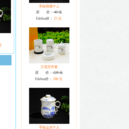
手绘荷塘个人
原 价：
40 元
Edehua价：
25 元
元
兰花五件套
原 价：
220 元
Edehua价：
180 元
手绘山水个人