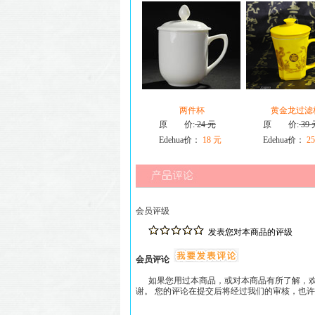
两件杯
黄金龙过滤
原 价:
24 元
原 价:
39 
Edehua价：
18 元
Edehua价：
25
会员评级
发表您对本商品的评级
会员评论
如果您用过本商品，或对本商品有所了解，欢
谢。 您的评论在提交后将经过我们的审核，也