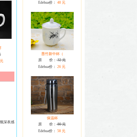
Edehua价：
48 元
节
墨竹新中杯（
元
原 价：
32 元
 元
Edehua价：
26 元
保温杯
慨深表感
原 价：
80 元
Edehua价：
58 元