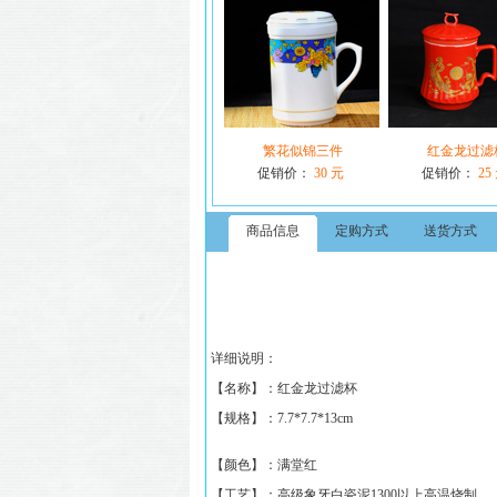
繁花似锦三件
红金龙过滤
促销价：
30 元
促销价：
25
商品信息
定购方式
送货方式
详细说明：
【名称】：
红金龙过滤杯
【规格】：
7.7*7.7*13cm
【颜色】：满堂红
【工艺】：高级象牙白瓷泥1300以上高温烧制