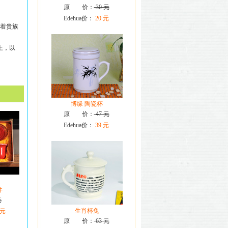
原 价：
30 元
Edehua价：
20 元
着贵族
上，以
博缘 陶瓷杯
原 价：
47 元
Edehua价：
39 元
件
元
生肖杯兔
 元
原 价：
63 元