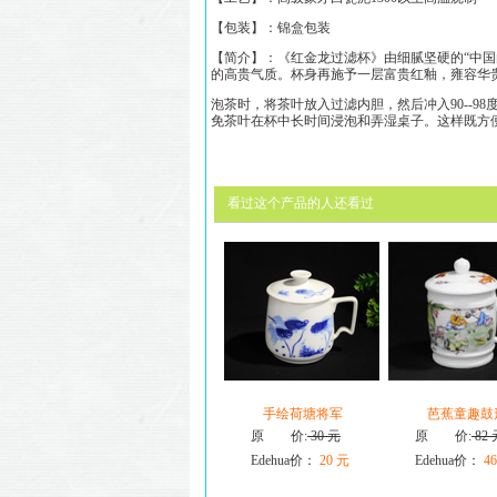
【包装】：锦盒包装
【简介】：《
红金龙过滤杯
》
由细腻坚硬的“中
的高贵气质
。
杯身
再施予一层富贵红釉，雍容华
泡茶时，将茶叶放入过滤内胆，然后冲入90--9
免茶叶在杯中长时间浸泡和弄湿桌子。这样既方
看过这个产品的人还看过
手绘荷塘将军
芭蕉童趣鼓
原 价:
30 元
原 价:
82 
Edehua价：
20 元
Edehua价：
46