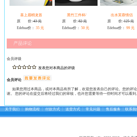
喜上眉梢龙首
黑竹三件杯/
出水芙蓉情侣
原 价:
43 元
原 价:
82 元
原 价:
125 元
Edehua价：
35 元
Edehua价：
50 元
Edehua价：
99 元
会员评级
发表您对本商品的评级
会员评论
如果您用过本商品，或对本商品有所了解，欢迎您发表自己的评论。您的评论
谢。 您的评论在提交后将经过我们的审核，也许您需要等待一些时间才可以看到
关于我们
┆
购物流程
┆
付款方式
┆
送货方式
┆
常见问题
┆
售后服务
┆
联系我