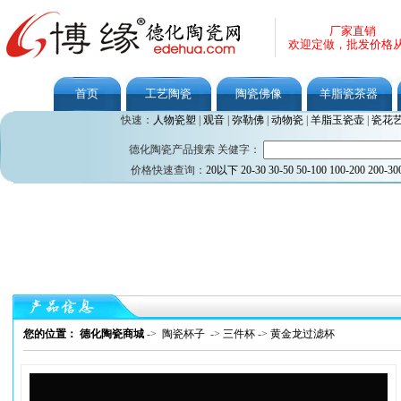
厂家直销
欢迎定做，批发价格
首页
工艺陶瓷
陶瓷佛像
羊脂瓷茶器
快速：
人物瓷塑
|
观音
|
弥勒佛
|
动物瓷
|
羊脂玉瓷壶
|
瓷花
德化陶瓷产品搜索 关健字：
价格快速查询：
20以下
20-30
30-50
50-100
100-200
200-30
您的位置： 德化陶瓷商城
->
陶瓷杯子
->
三件杯
->
黄金龙过滤杯