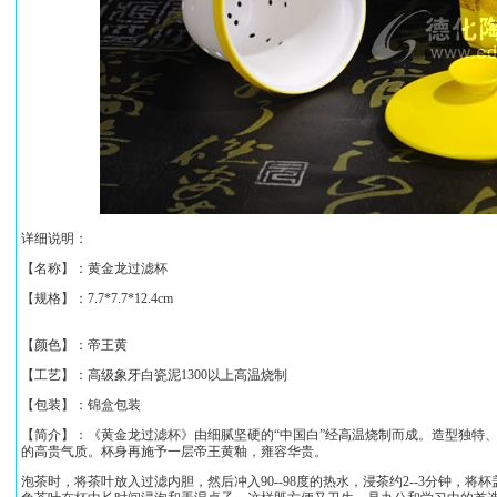
详细说明：
【名称】：
黄金龙过滤杯
【规格】：
7.7*7.7*12.4cm
【颜色】：帝王黄
【工艺】：高级象牙白瓷泥1300以上高温烧制
【包装】：锦盒包装
【简介】：《
黄金龙过滤杯
》
由细腻坚硬的“中国白”经高温烧制而成。造型独特
的高贵气质
。
杯身
再施予一层帝王黄釉，雍容华贵。
泡茶时，将茶叶放入过滤内胆，然后冲入90--98度的热水，浸茶约2--3分钟，