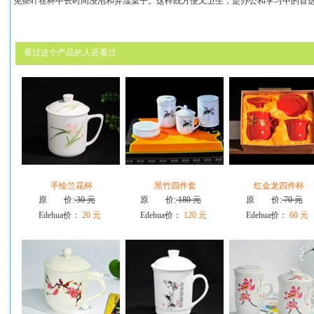
免茶叶在杯中长时间浸泡和弄湿桌子。这样既方便又卫生，是办公和学习中的首
看过这个产品的人还看过
手绘兰花杯
黑竹四件套
红金龙四件杯
原 价:
30 元
原 价:
180 元
原 价:
70 元
Edehua价：
20 元
Edehua价：
120 元
Edehua价：
60 元