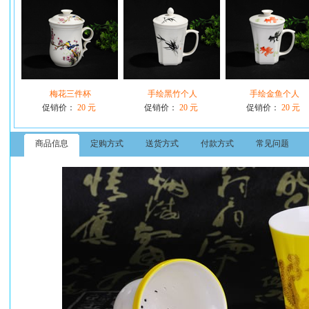
梅花三件杯
手绘黑竹个人
手绘金鱼个人
促销价：
20 元
促销价：
20 元
促销价：
20 元
商品信息
定购方式
送货方式
付款方式
常见问题