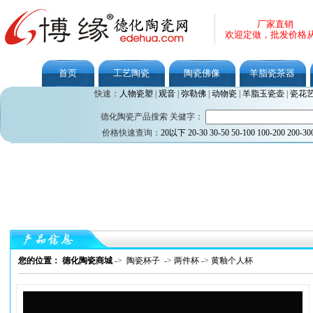
厂家直销
欢迎定做，批发价格
首页
工艺陶瓷
陶瓷佛像
羊脂瓷茶器
快速：
人物瓷塑
|
观音
|
弥勒佛
|
动物瓷
|
羊脂玉瓷壶
|
瓷花
德化陶瓷产品搜索 关健字：
价格快速查询：
20以下
20-30
30-50
50-100
100-200
200-30
您的位置： 德化陶瓷商城
->
陶瓷杯子
->
两件杯
->
黄釉个人杯