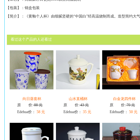
【包装】：锦盒包装
【简介】：《
黄釉个人杯
》
由细腻坚硬的“中国白”经高温烧制而成。造型简约大
看过这个产品的人还看过
向日葵套杯
山水直桶杯
白金龙四件杯
原 价:
88 元
原 价:
43 元
原 价:
70 元
Edehua价：
58 元
Edehua价：
35 元
Edehua价：
50 元