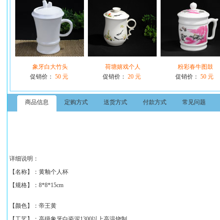
象牙白大竹头
荷塘嬉戏个人
粉彩春牛图鼓
促销价：
50 元
促销价：
20 元
促销价：
50 元
商品信息
定购方式
送货方式
付款方式
常见问题
详细说明：
【名称】：
黄釉个人杯
【规格】：
8*8*15cm
【颜色】：帝王黄
【工艺】：高级象牙白瓷泥1300以上高温烧制