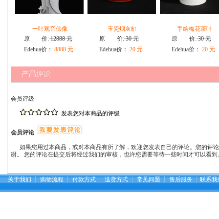
一叶观音佛像
玉瓷烟灰缸
手绘梅花茶叶
原 价:
12888 元
原 价:
30 元
原 价:
30 元
Edehua价：
8888 元
Edehua价：
20 元
Edehua价：
20 元
会员评级
发表您对本商品的评级
会员评论
如果您用过本商品，或对本商品有所了解，欢迎您发表自己的评论。您的评论
谢。 您的评论在提交后将经过我们的审核，也许您需要等待一些时间才可以看到
关于我们
┆
购物流程
┆
付款方式
┆
送货方式
┆
常见问题
┆
售后服务
┆
联系我