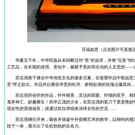
百福如意（点击图片可直接
华夏五千年，中华民族从未间断过对“美”的追求，并将“完美”情
工艺品，在长期的使用、变化中，被赋予美好而生动的人文思想——吉
苏志强善于揉合中华传统文化的诸多元素，在瓷塑作品中取如意为
意”呼之欲出。作品并以雍容华贵的牡丹、娇艳欲滴的玫瑰点缀其间
苏志强所创作的作品，件件精美，灵活的双眼、纤细的双手、精致
鬼斧神工、妙趣横生！风华正茂的少女，在苏志强的瓷刀下更是惟妙
现女性的贤德淑良；或通过吹拉弹唱来演绎女性的空灵……
苏志强继往开来，吸收并借鉴中外瓷雕艺术的精华，以独特的视觉
技于一体，展示出了生机勃勃的生命力。