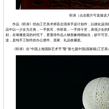
听涛（点击图片可直接进
作品《听涛》经由工艺美术师苏志强亲手设计创作，以德化温润如
品中以一少女为主角，一手抚耳，作听装，一手持斗笠，表现少女的
刻，在璀璨瓷花的衬托下，更显得作品人物形象栩栩如生，妙不可言
泼，是纯手工制作的办公摆件、居家、礼品收藏瓷。
《听涛》在“中国上海国际艺术节”暨“第七届中国(国家级)工艺美