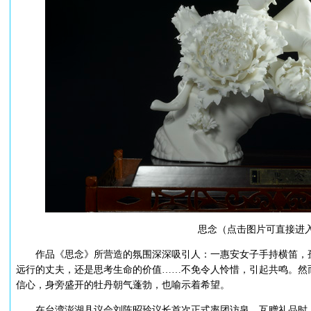
思念（点击图片可直接进
作品《思念》所营造的氛围深深吸引人：一惠安女子手持横笛，孤
远行的丈夫，还是思考生命的价值……不免令人怜惜，引起共鸣。然
信心，身旁盛开的牡丹朝气蓬勃，也喻示着希望。
在台湾澎湖县议会刘陈昭玲议长首次正式率团访泉，互赠礼品时，