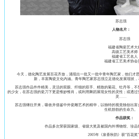
苏志强
人物名片：
苏志强
福建省陶瓷艺术大
高级工艺美术师
福建省工艺名人
福建省工艺美术协会
今天，德化陶艺发展百花齐放，涌现出一批又一批中青年陶艺家，他们才思
新，丰富陶瓷文化内涵。青年陶艺家苏志强立足德化发展现状，
苏志强作品件件精美，灵活的双眼、纤细的双手、精致的菊花、牡丹等，不禁
的少女，在苏志强的瓷刀下更是惟妙惟肖，或利用舞蹈展现女性的灵性；或透过
灵……
苏志强继往开来，吸收并借鉴中外瓷雕艺术的精华，以独特的视觉独创出富含
生机勃勃的生命力。
作品获奖：
作品多次荣获国家级、省级大奖及被国内外博物馆、珍品馆
2005年《泉香秋韵》获“百花奖