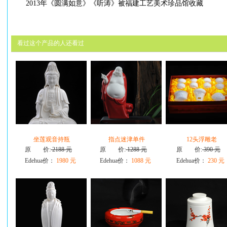
2013年《圆满如意》《听涛》被福建工艺美术珍品馆收藏
看过这个产品的人还看过
坐莲观音持瓶
指点迷津单件
12头浮雕老
原 价:
2188 元
原 价:
1288 元
原 价:
390 元
Edehua价：
1980 元
Edehua价：
1088 元
Edehua价：
230 元