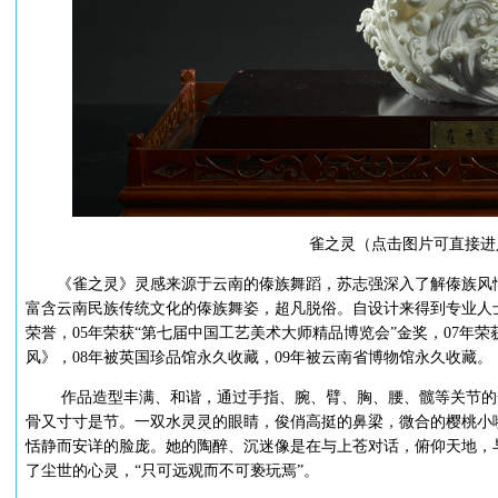
雀之灵（点击图片可直接进
《雀之灵》灵感来源于云南的傣族舞蹈，苏志强深入了解傣族风情
富含云南民族传统文化的傣族舞姿，超凡脱俗。自设计来得到专业人
荣誉，05年荣获“第七届中国工艺美术大师精品博览会”金奖，07年
风》，08年被英国珍品馆永久收藏，09年被云南省博物馆永久收藏。
作品造型丰满、和谐，通过手指、腕、臂、胸、腰、髋等关节的一
骨又寸寸是节。一双水灵灵的眼睛，俊俏高挺的鼻梁，微合的樱桃小
恬静而安详的脸庞。她的陶醉、沉迷像是在与上苍对话，俯仰天地，
了尘世的心灵，“只可远观而不可亵玩焉”。