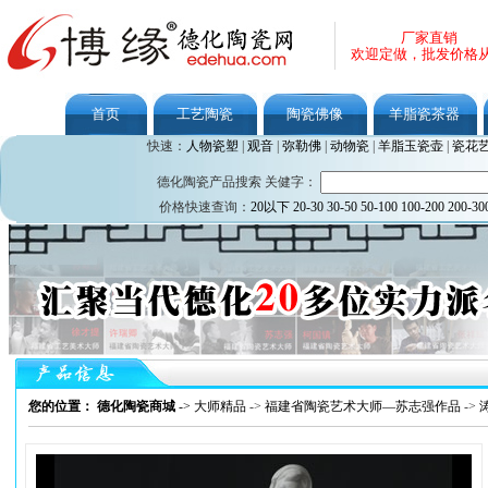
厂家直销
欢迎定做，批发价格
首页
工艺陶瓷
陶瓷佛像
羊脂瓷茶器
快速：
人物瓷塑
|
观音
|
弥勒佛
|
动物瓷
|
羊脂玉瓷壶
|
瓷花
德化陶瓷产品搜索 关健字：
价格快速查询：
20以下
20-30
30-50
50-100
100-200
200-30
您的位置： 德化陶瓷商城
->
大师精品
->
福建省陶瓷艺术大师—苏志强作品
->