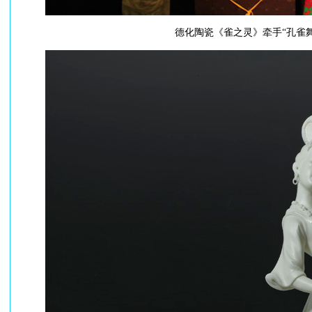
德化陶瓷《雀之灵》牵手“孔雀