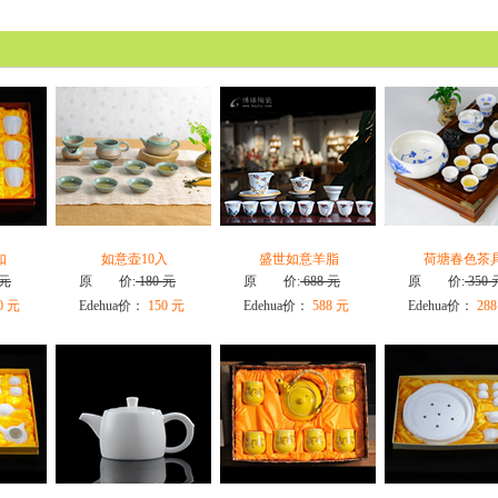
如
如意壶10入
盛世如意羊脂
荷塘春色茶
 元
原 价:
180 元
原 价:
688 元
原 价:
350 
0 元
Edehua价：
150 元
Edehua价：
588 元
Edehua价：
288