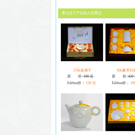
看过这个产品的人还看过
15头金扇子
8头象牙白
原 价:
180 元
原 价:
420
Edehua价：
120 元
Edehua价：
19