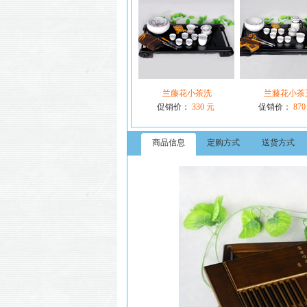
兰藤花小茶洗
兰藤花小茶
促销价：
330 元
促销价：
870
商品信息
定购方式
送货方式