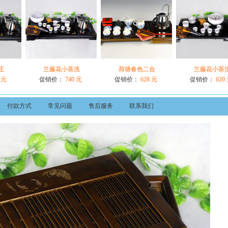
王
兰藤花小茶洗
荷塘春色二合
兰藤花小茶
 元
促销价：
740 元
促销价：
628 元
促销价：
620
付款方式
常见问题
售后服务
联系我们