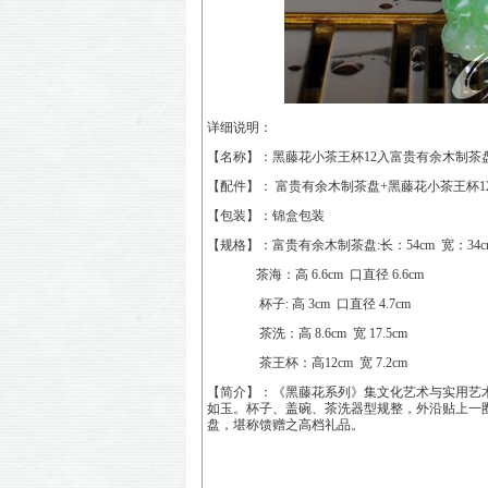
详细说明：
【名称】：
黑藤花小茶王杯12入富贵有余木制茶
【配件】：
富贵有余木制茶盘+黑藤花小茶王杯1
【包装】：锦盒包装
【规格】：
富贵有余木制茶盘:
长：54cm 宽：34c
茶海：高 6.6cm 口直径 6.6cm
杯子: 高 3cm 口直径 4.7cm
茶洗：高 8.6cm 宽 17.5cm
茶王杯：高12cm 宽 7.2cm
【简介】：《
黑藤花
系列
》集文化艺术与实用艺
如玉。杯子、盖碗、茶洗器型规整，外沿贴上一
盘，堪称馈赠之高档礼品。