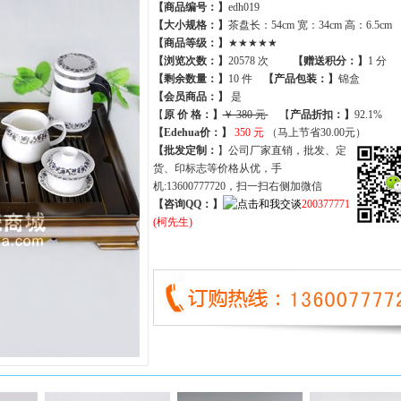
【商品编号：】
edh019
【大小规格：】
茶盘长：54cm 宽：34cm 高：6.5cm
【商品等级：】
★★★★★
【
浏览次数
：】
20578 次
【
赠送积分
：】
1 分
【
剩余数量
：】
10 件
【产品包装：】
锦盒
【
会员商品
：
】
是
【
原 价 格
：
】
￥ 380 元
【
产品折扣
：
】
92.1%
【Edehua价：】
350 元
（马上节省30.00元）
【批发定制：
】公司厂家直销，批发、定
货、印标志等价格从优，手
机:13600777720，扫一扫右侧加微信
【咨询QQ：】
200377771
(柯先生)