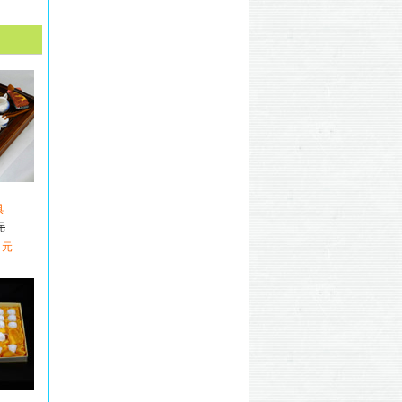
具
元
 元