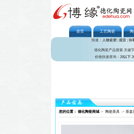
首页
工艺陶瓷
陶
快速：
人物瓷塑
|
观音
|
弥
德化陶瓷产品搜索 关健
价格快速查询：
20以下
2
您的位置： 德化陶瓷商城
->
陶瓷茶具
->
茶盘