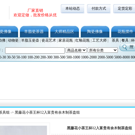
本站动态
付款方式
定货定彩
厂家直销
欢迎定做，批发价格从优
瓷佛像
羊脂瓷茶器
大师精品区
陶瓷佛像
花瓶摆件
勒佛
|
动物瓷
|
羊脂玉瓷壶
|
瓷花艺术
|
家居花瓶
|
红釉花瓶
|
工艺大师
|
茶具
|
餐具
|
杯
字：
0-30
30-50
50-100
100-200
200-300
300-500
500-1000
1000-2000
2000-5000
5000-8000
80
茶具组
->
黑藤花小茶王杯12入富贵有余木制茶盘组
黑藤花小茶王杯12入富贵有余木制茶盘组