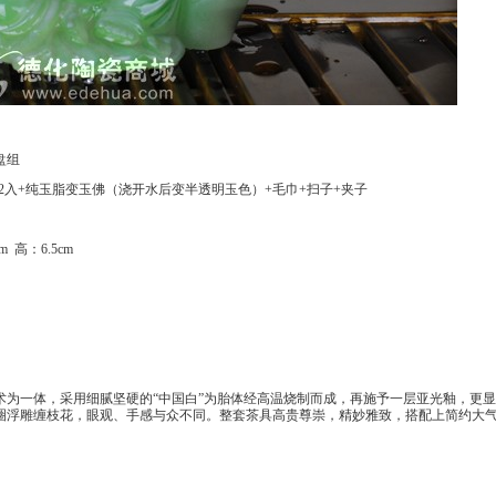
盘组
2入+纯玉脂变玉佛（浇开水后变半透明玉色）+毛巾+扫子+夹子
m 高：6.5cm
术为一体，采用细腻坚硬的“中国白”为胎体经高温烧制而成，再施予一层亚光釉，更
圈浮雕缠枝花，眼观、手感与众不同。
整套茶具高贵尊崇，精妙雅致，
搭配上简约大