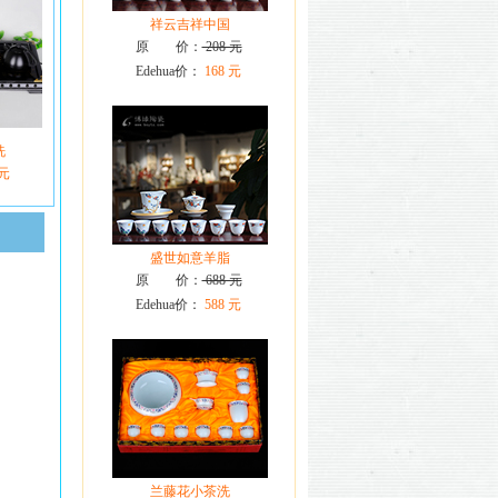
祥云吉祥中国
原 价：
208 元
Edehua价：
168 元
洗
 元
盛世如意羊脂
原 价：
688 元
Edehua价：
588 元
兰藤花小茶洗