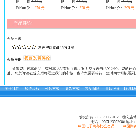
原 价:
670 元
原 价:
560 元
原 价:
450 元
Edehua价：
370 元
Edehua价：
320 元
Edehua价：
399 元
会员评级
发表您对本商品的评级
会员评论
如果您用过本商品，或对本商品有所了解，欢迎您发表自己的评论。您的评论
谢。 您的评论在提交后将经过我们的审核，也许您需要等待一些时间才可以看到
关于我们
┆
购物流程
┆
付款方式
┆
送货方式
┆
常见问题
┆
售后服务
┆
联系我
版权所有（C）2006-2012 德化
电话：0595-23552006
地址
中国电子商务协会会员 中国陶