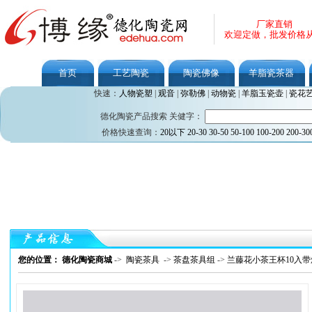
厂家直销
欢迎定做，批发价格
首页
工艺陶瓷
陶瓷佛像
羊脂瓷茶器
快速：
人物瓷塑
|
观音
|
弥勒佛
|
动物瓷
|
羊脂玉瓷壶
|
瓷花
德化陶瓷产品搜索 关健字：
价格快速查询：
20以下
20-30
30-50
50-100
100-200
200-30
您的位置： 德化陶瓷商城
->
陶瓷茶具
->
茶盘茶具组
->
兰藤花小茶王杯10入