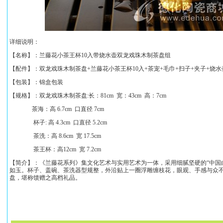
详细说明：
【名称】：
兰藤花小茶王杯10入带烧水壶双龙戏珠木制茶盘组
【配件】：
双龙戏珠木制茶盘+兰藤花小茶王杯10入+茶宠+毛巾+扫子+夹子+烧水
【包装】：锦盒包装
【规格】：
双龙戏珠木制茶盘
:
长：81cm 宽：43cm 高：7cm
茶海：高 6.7cm 口直径 7cm
杯子: 高 4.3cm 口直径 5.2cm
茶洗：高 8.6cm 宽 17.5cm
茶王杯：高12cm 宽 7.2cm
【简介】：《
兰藤花
系列
》集文化艺术与实用艺术为一体，采用细腻坚硬的“中国
如玉。杯子、盖碗、茶洗器型规整，外沿贴上一圈浮雕缠枝花，眼观、手感与众
盘，堪称馈赠之高档礼品。