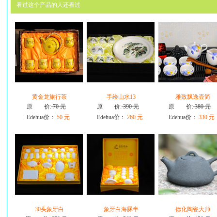
看过这个产品的人还看过
黄金龙旅行茶
手绘山水13
雅致飘逸壶简
原 价:
70 元
原 价:
390 元
原 价:
380 元
Edehua价：
50 元
Edehua价：
260 元
Edehua价：
330 元
30头象牙白
象牙白海豚半
德化陶瓷大师