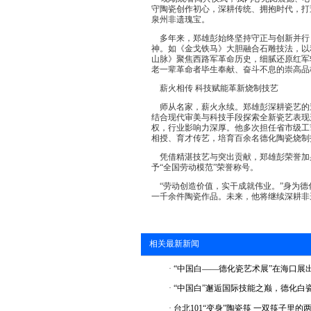
守陶瓷创作初心，深耕传统、拥抱时代，打
泉州非遗瑰宝。
多年来，郑雄彭始终坚持守正与创新并行
神。如《金戈铁马》大胆融合石雕技法，以
山脉》聚焦西路军革命历史，细腻还原红军
老一辈革命者毕生奉献、奋斗不息的崇高品
薪火相传 科技赋能革新烧制技艺
师从名家，薪火永续。郑雄彭深耕瓷艺的道
结合现代审美与科技手段探索全新瓷艺表现
权，行业影响力深厚。他多次担任省市级工
相授、育才传艺，培育百余名德化陶瓷烧制
凭借精湛技艺与突出贡献，郑雄彭荣誉加身。
予“全国劳动模范”荣誉称号。
“劳动创造价值，实干成就伟业。”身为德
一千余件陶瓷作品。未来，他将继续深耕非
相关最新新闻
·
“中国白——德化瓷艺术展”在海口展
·
“中国白”邂逅国际技能之巅，德化白
·
台北101“变身”陶瓷筷 一双筷子里的