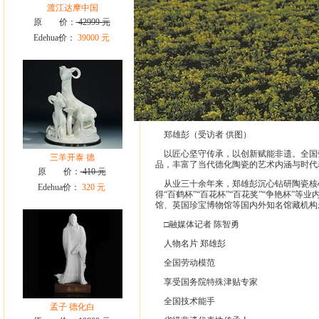
渡江达摩中国
原 价：
42999 元
Edehua价：
39000 元
郑雄彭（受访者 供图）
以匠心坚守传承，以创新赋能非遗。全国
三羊开泰 德
品，丰富了当代德化陶瓷的艺术内涵与时代
原 价：
410 元
从业三十余年来，郑雄彭沉心钻研陶瓷核
Edehua价：
320 元
得“百鹤杯”“百花杯”“百花奖”“争艳杯
馆、英国珍宝博物馆等国内外知名馆藏机构
□融媒体记者 陈智勇
人物名片 郑雄彭
全国劳动模范
享受国务院特殊津贴专家
全国技术能手
孟子 德化白