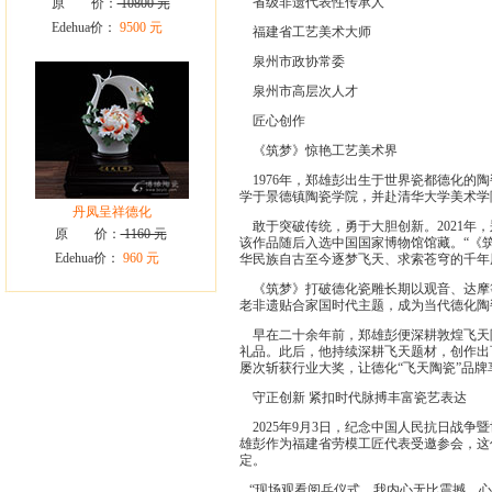
省级非遗代表性传承人
原 价：
10800 元
Edehua价：
9500 元
福建省工艺美术大师
泉州市政协常委
泉州市高层次人才
匠心创作
《筑梦》惊艳工艺美术界
1976年，郑雄彭出生于世界瓷都德化的
学于景德镇陶瓷学院，并赴清华大学美术学
丹凤呈祥德化
敢于突破传统，勇于大胆创新。2021年
原 价：
1160 元
该作品随后入选中国国家博物馆馆藏。“《
Edehua价：
960 元
华民族自古至今逐梦飞天、求索苍穹的千年
《筑梦》打破德化瓷雕长期以观音、达摩
老非遗贴合家国时代主题，成为当代德化陶
早在二十余年前，郑雄彭便深耕敦煌飞天陶
礼品。此后，他持续深耕飞天题材，创作出
屡次斩获行业大奖，让德化“飞天陶瓷”品牌
守正创新 紧扣时代脉搏丰富瓷艺表达
2025年9月3日，纪念中国人民抗日战争
雄彭作为福建省劳模工匠代表受邀参会，这
定。
“现场观看阅兵仪式，我内心无比震撼、心