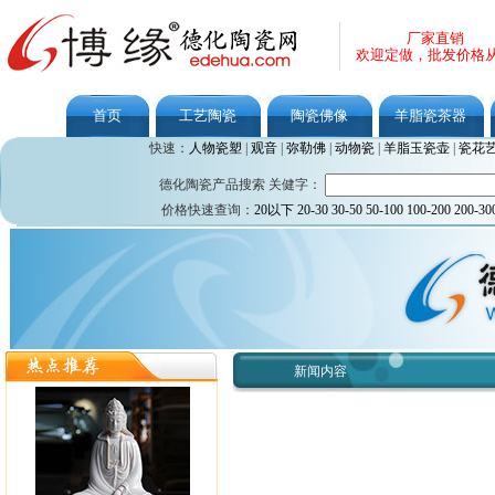
厂家直销
欢迎定做，批发价格
首页
工艺陶瓷
陶瓷佛像
羊脂瓷茶器
快速：
人物瓷塑
|
观音
|
弥勒佛
|
动物瓷
|
羊脂玉瓷壶
|
瓷花
德化陶瓷产品搜索 关健字：
价格快速查询：
20以下
20-30
30-50
50-100
100-200
200-30
新闻内容