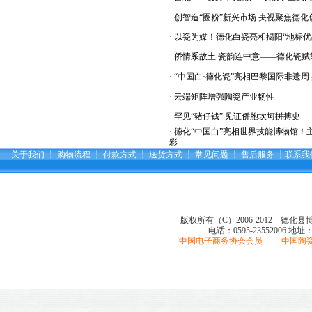
·
创智造“圈粉”新兴市场 央视聚焦德化
·
以瓷为媒！德化白瓷亮相揭阳“地标优
·
侨情系故土 瓷韵连中意——德化瓷赋
·
“中国白·德化瓷”亮相巴黎国际非遗周
·
云端矩阵增强陶瓷产业韧性
·
罕见“猪仔钱” 见证侨胞坎坷拼搏史
·
德化“中国白”亮相世界技能博物馆！
彩
关于我们
┆
购物流程
┆
付款方式
┆
送货方式
┆
常见问题
┆
售后服务
┆
联系我
版权所有（C）2006-2012 德化
电话：0595-23552006
地址
中国电子商务协会会员 中国陶