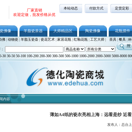
本站动态
付款方式
定货定彩
厂家直销
欢迎定做，批发价格从优
瓷佛像
羊脂瓷茶器
大师精品区
陶瓷佛像
花瓶摆件
勒佛
|
动物瓷
|
羊脂玉瓷壶
|
瓷花艺术
|
家居花瓶
|
红釉花瓶
|
工艺大师
|
茶具
|
餐具
|
杯
字：
0-30
30-50
50-100
100-200
200-300
300-500
500-1000
1000-2000
2000-5000
5000-8000
80
闻内容
薄如A4纸的瓷衣亮相上海：远看是纱 近
发布人：总台上海