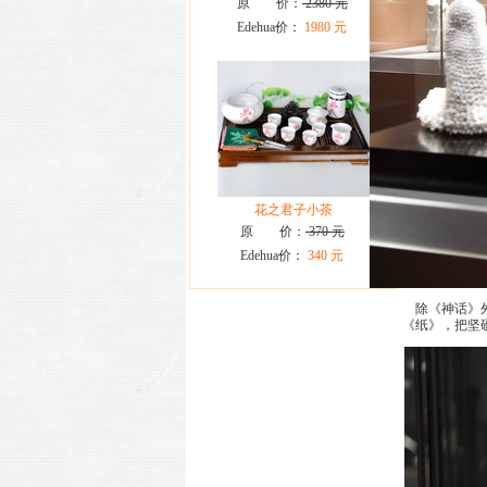
原 价：
2380 元
Edehua价：
1980 元
花之君子小茶
原 价：
370 元
Edehua价：
340 元
除《神话》外
《纸》，把坚