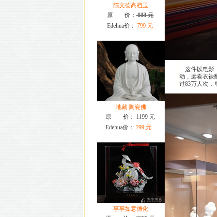
陈文德高档玉
原 价：
888 元
Edehua价：
799 元
这件以电影《
动，远看衣袂
过83万人次，
地藏 陶瓷佛
原 价：
1199 元
Edehua价：
799 元
事事如意德化