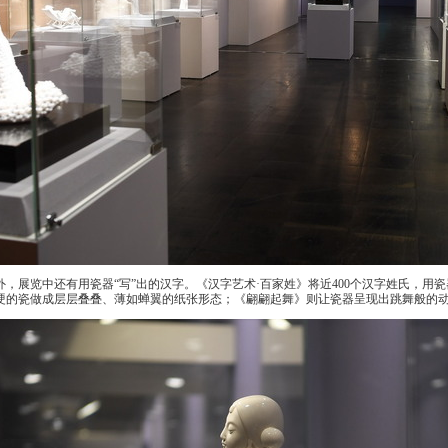
，展览中还有用瓷器“写”出的汉字。《汉字艺术·百家姓》将近400个汉字姓氏，用
硬的瓷做成层层叠叠、薄如蝉翼的纸张形态；《翩翩起舞》则让瓷器呈现出跳舞般的