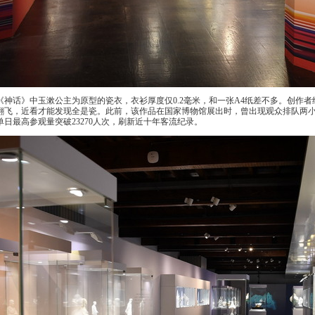
神话》中玉漱公主为原型的瓷衣，衣衫厚度仅0.2毫米，和一张A4纸差不多。创作
翻飞，近看才能发现全是瓷。此前，该作品在国家博物馆展出时，曾出现观众排队两
单日最高参观量突破23270人次，刷新近十年客流纪录。