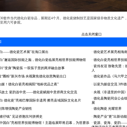
30套件当代德化白瓷珍品，展期近4个月。德化瓷烧制技艺是国家级非物质文化遗产，以
一至周六可参观。
点击关闭窗口
闻
白——德化瓷艺术展”在海口展出
·
德化瓷艺术展亮相海南
国白”邂逅国际技能之巅，德化白瓷临展亮相世界技能博物馆
·
德化白瓷亮相世界技
·
瓷传友谊 致敬先贤：
01“变身”陶瓷筷 一双筷子里的两岸融合故事
人
“圈粉”新兴市场 央视聚焦德化创意陶瓷出口
·
德化瓷作品《马六甲之
媒！德化白瓷亮相揭阳“地标优品之夜”
·
以瓷为媒促交流 3件
系故土 瓷韵连中意——德化瓷赋能中意侨商文化交流
·
央视《非遗里的中国》
·
德化县陶瓷同业公会组
白·德化瓷”亮相巴黎国际非遗周 擦亮县域国际文化名片
展
矩阵增强陶瓷产业韧性
·
德化陶瓷 光耀世界
猪仔钱” 见证侨胞坎坷拼搏史
·
陶瓷产业“更”出新动能
“中国白”亮相世界技能博物馆！主题临展即将启幕，为世赛添
·
瓷源、瓷海、瓷韵——