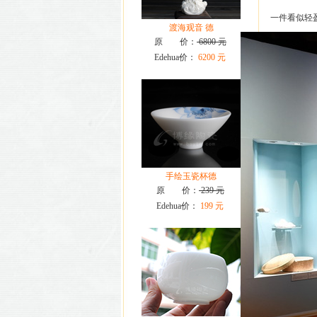
一件看似轻盈
渡海观音 德
原 价：
6800 元
Edehua价：
6200 元
手绘玉瓷杯德
原 价：
239 元
Edehua价：
199 元