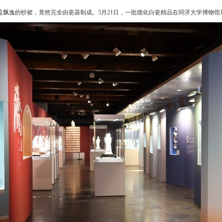
飘逸的纱裙，竟然完全由瓷器制成。5月21日，一批德化白瓷精品在同济大学博物馆