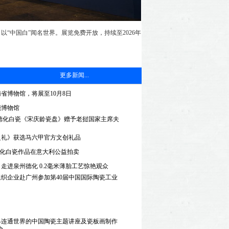
“中国白”闻名世界。展览免费开放，持续至2026年
更多新闻...
省博物馆，将展至10月8日
能博物馆
德化白瓷《宋庆龄瓷盘》赠予老挝国家主席夫
礼》获选马六甲官方文创礼品
德化白瓷作品在意大利公益拍卖
走进泉州德化 0.2毫米薄胎工艺惊艳观众
织企业赴广州参加第40届中国国际陶瓷工业
连通世界的中国陶瓷主题讲座及瓷板画制作