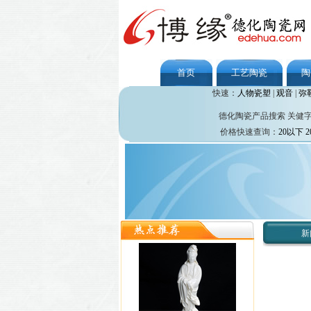
首页
工艺陶瓷
陶
快速：
人物瓷塑
|
观音
|
弥
德化陶瓷产品搜索 关健
价格快速查询：
20以下
2
新