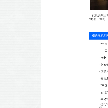
此次共展出2
9月初，每周
相关最新新
·
“中国
·
“中
·
台北1
·
创智造
·
以瓷为
·
侨情
·
“中国
·
云端
·
罕见“
·
德化