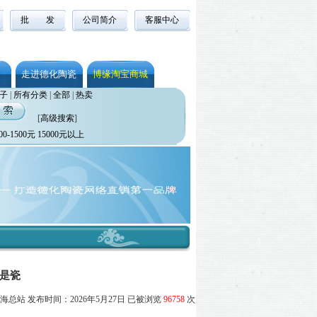
批 发
公司简介
客服中心
走进德化陶瓷
博缘淘宝商城
子
|
所有分类
|
全部
|
热卖
[
高级搜索
]
00-1500元
15000元以上
看是瓷
总站 发布时间：2026年5月27日 已被浏览
96758
次