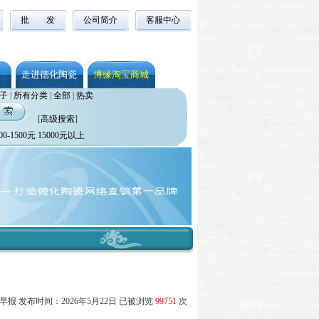
批 发
公司简介
客服中心
走进德化陶瓷
博缘淘宝商城
子
|
所有分类
|
全部
|
热卖
[
高级搜索
]
00-1500元
15000元以上
报 发布时间：2026年5月22日 已被浏览
99751
次