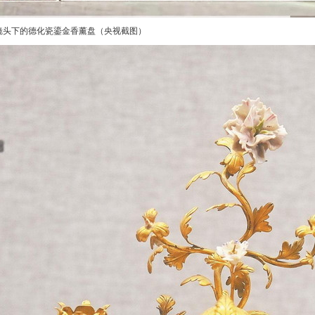
头下的德化瓷鎏金香薰盘（央视截图）