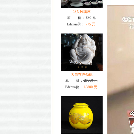
58头玫瑰庄
原 价：
880 元
Edehua价：
775 元
大自在弥勒德
原 价：
20000 元
Edehua价：
18800 元