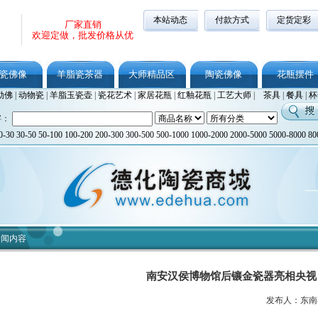
本站动态
付款方式
定货定彩
厂家直销
欢迎定做，批发价格从优
瓷佛像
羊脂瓷茶器
大师精品区
陶瓷佛像
花瓶摆件
勒佛
|
动物瓷
|
羊脂玉瓷壶
|
瓷花艺术
|
家居花瓶
|
红釉花瓶
|
工艺大师
|
茶具
|
餐具
|
杯
字：
0-30
30-50
50-100
100-200
200-300
300-500
500-1000
1000-2000
2000-5000
5000-8000
80
新闻内容
南安汉侯博物馆后镶金瓷器亮相央视
发布人：东南早