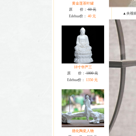
黄金莲茶叶罐
原 价：
60 元
▲央视镜
Edehua价：
40 元
18寸华严三
原 价：
1800 元
Edehua价：
1350 元
德化陶瓷人物