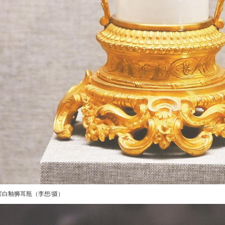
白釉狮耳瓶（李想/摄）