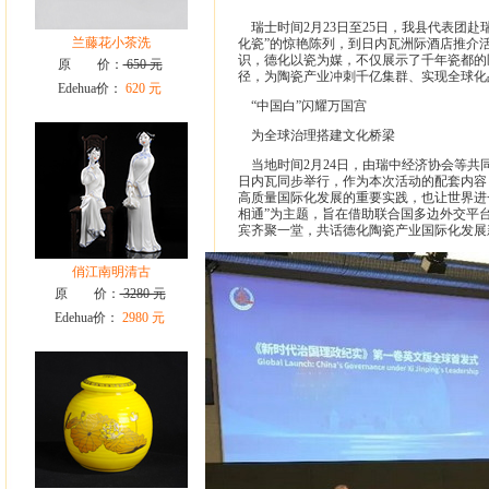
瑞士时间2月23日至25日，我县代表团赴
兰藤花小茶洗
化瓷”的惊艳陈列，到日内瓦洲际酒店推介
识，德化以瓷为媒，不仅展示了千年瓷都的
原 价：
650 元
径，为陶瓷产业冲刺千亿集群、实现全球化
Edehua价：
620 元
“中国白”闪耀万国宫
为全球治理搭建文化桥梁
当地时间2月24日，由瑞中经济协会等共
日内瓦同步举行，作为本次活动的配套内容
高质量国际化发展的重要实践，也让世界进
相通”为主题，旨在借助联合国多边外交平
宾齐聚一堂，共话德化陶瓷产业国际化发展
俏江南明清古
原 价：
3280 元
Edehua价：
2980 元