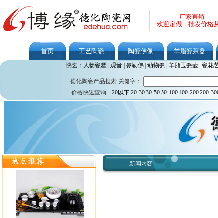
厂家直销
欢迎定做，批发价格
首页
工艺陶瓷
陶瓷佛像
羊脂瓷茶器
快速：
人物瓷塑
|
观音
|
弥勒佛
|
动物瓷
|
羊脂玉瓷壶
|
瓷花
德化陶瓷产品搜索 关健字：
价格快速查询：
20以下
20-30
30-50
50-100
100-200
200-30
新闻内容