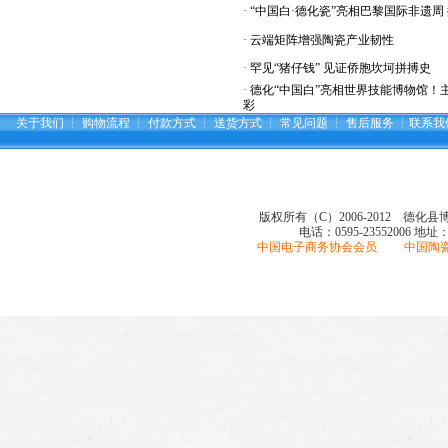
·
“中国白·德化瓷”亮相巴黎国际非遗周
·
云端矩阵增强陶瓷产业韧性
·
罕见“猪仔钱” 见证侨胞坎坷拼搏史
·
德化“中国白”亮相世界技能博物馆！
彩
关于我们
┆
购物流程
┆
付款方式
┆
送货方式
┆
常见问题
┆
售后服务
┆
联系我
版权所有（C）2006-2012 德化
电话：0595-23552006
地址
中国电子商务协会会员 中国陶