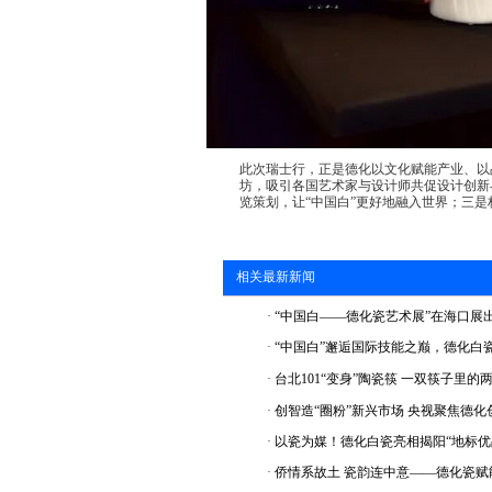
此次瑞士行，正是德化以文化赋能产业、以
坊，吸引各国艺术家与设计师共促设计创新
览策划，让“中国白”更好地融入世界；三
相关最新新闻
·
“中国白——德化瓷艺术展”在海口展
·
“中国白”邂逅国际技能之巅，德化白
·
台北101“变身”陶瓷筷 一双筷子里的
·
创智造“圈粉”新兴市场 央视聚焦德化
·
以瓷为媒！德化白瓷亮相揭阳“地标优
·
侨情系故土 瓷韵连中意——德化瓷赋