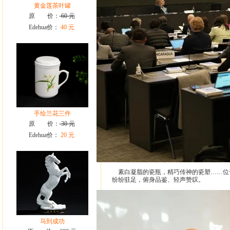
黄金莲茶叶罐
原 价：
60 元
Edehua价：
40 元
手绘兰花三件
原 价：
30 元
Edehua价：
20 元
素白凝脂的瓷瓶，精巧传神的瓷塑……位于
纷纷驻足，俯身品鉴、轻声赞叹。
马到成功