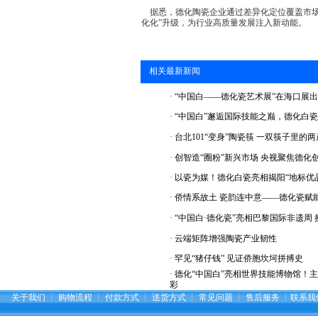
据悉，德化陶瓷企业通过差异化定位覆盖市场
化化”升级，为行业高质量发展注入新动能。
相关最新新闻
·
“中国白——德化瓷艺术展”在海口展出
·
“中国白”邂逅国际技能之巅，德化白
·
台北101“变身”陶瓷筷 一双筷子里的
·
创智造“圈粉”新兴市场 央视聚焦德化
·
以瓷为媒！德化白瓷亮相揭阳“地标优
·
侨情系故土 瓷韵连中意——德化瓷赋
·
“中国白·德化瓷”亮相巴黎国际非遗周
·
云端矩阵增强陶瓷产业韧性
·
罕见“猪仔钱” 见证侨胞坎坷拼搏史
·
德化“中国白”亮相世界技能博物馆！
彩
关于我们
┆
购物流程
┆
付款方式
┆
送货方式
┆
常见问题
┆
售后服务
┆
联系我