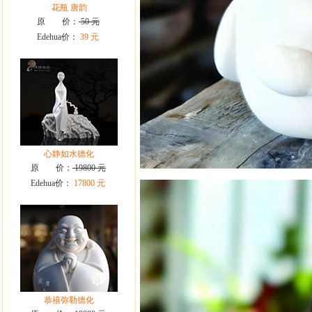
花瓶 唐韵
原 价：
50 元
Edehua价：
39 元
心静如水德化
原 价：
19800 元
Edehua价：
17800 元
恭禧弥勒德化