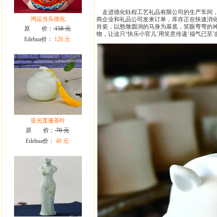
走进德化钰程工艺礼品有限公司的生产车间，
鸿运当头德化
商企业和礼品公司发来订单，库存正在快速消化
肖瓷，以憨墩圆润的马身为基底，笑眼弯弯的
原 价：
158 元
物，让这只‘快乐小官儿’用笑意传递‘福气已至’
Edehua价：
128 元
亚光莲蓬茶叶
原 价：
70 元
Edehua价：
40 元