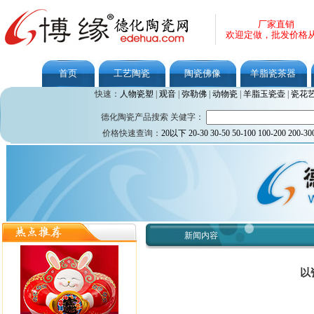
厂家直销
欢迎定做，批发价格
首页
工艺陶瓷
陶瓷佛像
羊脂瓷茶器
快速：
人物瓷塑
|
观音
|
弥勒佛
|
动物瓷
|
羊脂玉瓷壶
|
瓷花
德化陶瓷产品搜索 关健字：
价格快速查询：
20以下
20-30
30-50
50-100
100-200
200-30
新闻内容
以