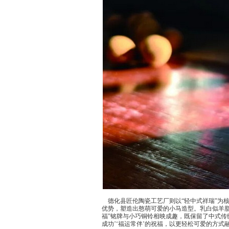
德化县匠伦陶瓷工艺厂则以“轻中式祥瑞”为核
优势，塑造出憨萌可爱的小马造型。乳白似羊脂
福”铭牌与小巧铜铃相映成趣，既保留了中式传
成功’‘福运常伴’的祝福，以更轻松可爱的方式