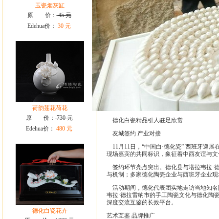
玉瓷烟灰缸
原 价：
45 元
Edehua价：
30 元
荷韵莲花荷花
原 价：
730 元
德化白瓷精品引人驻足欣赏
Edehua价：
480 元
友城签约 产业对接
11月11日，“中国白·德化瓷” 西班牙
现场嘉宾的共同标识，象征着中西友谊与文
签约环节亮点突出。德化县与塔拉韦拉·德
与机制；多家德化陶瓷企业与西班牙企业现
活动期间，德化代表团实地走访当地知名
韦拉·德拉雷纳市的手工陶瓷文化与德化陶
深度交流互鉴的长效平台。
德化白瓷花卉
艺术互鉴 品牌推广