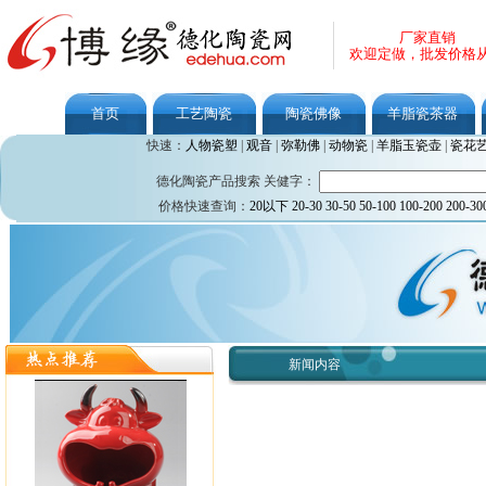
厂家直销
欢迎定做，批发价格
首页
工艺陶瓷
陶瓷佛像
羊脂瓷茶器
快速：
人物瓷塑
|
观音
|
弥勒佛
|
动物瓷
|
羊脂玉瓷壶
|
瓷花
德化陶瓷产品搜索 关健字：
价格快速查询：
20以下
20-30
30-50
50-100
100-200
200-30
新闻内容