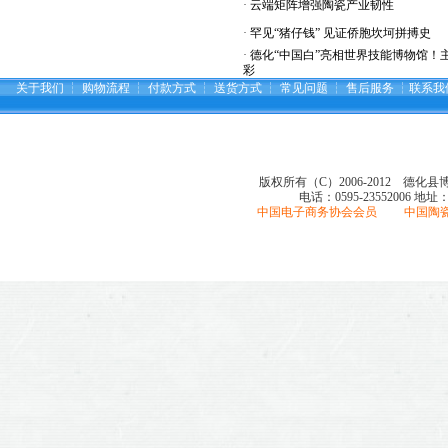
·
云端矩阵增强陶瓷产业韧性
·
罕见“猪仔钱” 见证侨胞坎坷拼搏史
·
德化“中国白”亮相世界技能博物馆！
彩
关于我们
┆
购物流程
┆
付款方式
┆
送货方式
┆
常见问题
┆
售后服务
┆
联系我
版权所有（C）2006-2012 德化
电话：0595-23552006
地址
中国电子商务协会会员 中国陶