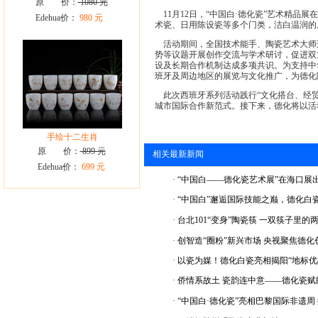
原 价：
1080 元
11月12日，“中国白·德化瓷”艺术精品
Edehua价：
980 元
术瓷、日用陈设瓷等多个门类，洁白温润的
活动期间，全国技术能手、陶瓷艺术大师
势等议题开展创作交流与学术研讨，促进双
设及长期合作机制达成多项共识。为支持中
班牙及周边地区的展览与文化推广，为德化
此次西班牙系列活动践行“文化搭台、经贸
城市国际合作新范式。接下来，德化将以活
手绘十二生肖
原 价：
899 元
相关最新新闻
Edehua价：
699 元
·
“中国白——德化瓷艺术展”在海口展
·
“中国白”邂逅国际技能之巅，德化白
·
台北101“变身”陶瓷筷 一双筷子里的
·
创智造“圈粉”新兴市场 央视聚焦德化
·
以瓷为媒！德化白瓷亮相揭阳“地标优
·
侨情系故土 瓷韵连中意——德化瓷赋
·
“中国白·德化瓷”亮相巴黎国际非遗周