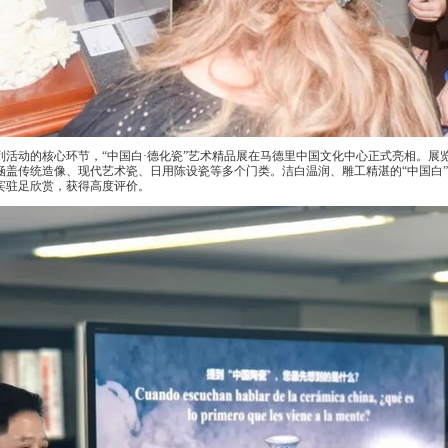
活动的核心环节，“中国白·德化瓷”艺术精品展在马德里中国文化中心正式亮相。展
涵盖传统造像、现代艺术瓷、日用陈设瓷等多个门类。洁白温润、雕工精湛的“中国白
宾驻足欣赏，获得高度评价。