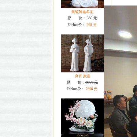
陶瓷释迦牟尼
原 价：
360 元
Edehua价：
268 元
良宵 家居
原 价：
8000 元
Edehua价：
7690 元