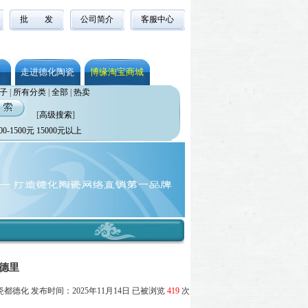
批 发
公司简介
客服中心
走进德化陶瓷
博缘淘宝商城
子
|
所有分类
|
全部
|
热卖
[
高级搜索
]
00-1500元
15000元以上
马德里
德化 发布时间：2025年11月14日 已被浏览
419
次