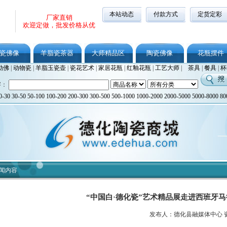
本站动态
付款方式
定货定彩
厂家直销
欢迎定做，批发价格从优
瓷佛像
羊脂瓷茶器
大师精品区
陶瓷佛像
花瓶摆件
勒佛
|
动物瓷
|
羊脂玉瓷壶
|
瓷花艺术
|
家居花瓶
|
红釉花瓶
|
工艺大师
|
茶具
|
餐具
|
杯
字：
0-30
30-50
50-100
100-200
200-300
300-500
500-1000
1000-2000
2000-5000
5000-8000
80
闻内容
“中国白·德化瓷”艺术精品展走进西班牙
发布人：德化县融媒体中心 瓷都