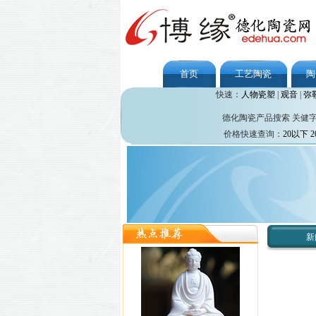
首页
工艺陶瓷
陶
快速：
人物瓷塑
|
观音
|
弥
德化陶瓷产品搜索 关健
价格快速查询：
20以下
2
新