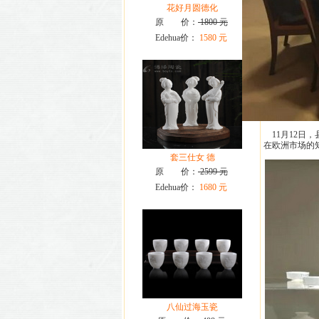
花好月圆德化
原 价：
1800 元
Edehua价：
1580 元
11月12日
在欧洲市场的
套三仕女 德
原 价：
2599 元
Edehua价：
1680 元
八仙过海玉瓷