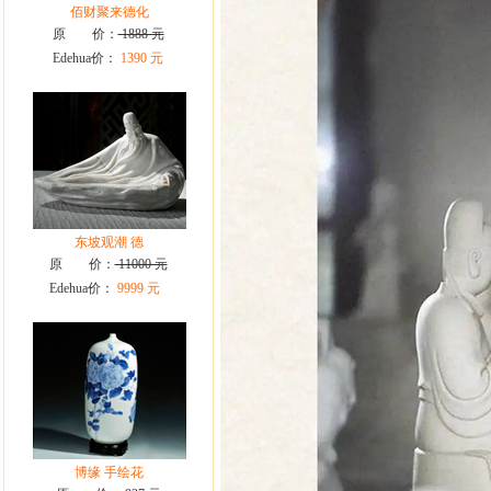
佰财聚来德化
原 价：
1888 元
Edehua价：
1390 元
东坡观潮 德
原 价：
11000 元
Edehua价：
9999 元
博缘 手绘花