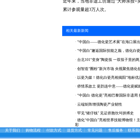
近年来，当地非遗工坊通过“大师亲授+实
累计参观量超3万人次。
相关最新新闻
·
“中国白——德化瓷艺术展”在海口展
·
“中国白”邂逅国际技能之巅，德化白
·
台北101“变身”陶瓷筷 一双筷子里的
·
创智造“圈粉”新兴市场 央视聚焦德化
·
以瓷为媒！德化白瓷亮相揭阳“地标优
·
侨情系故土 瓷韵连中意——德化瓷赋
·
“中国白·德化瓷”亮相巴黎国际非遗周
·
云端矩阵增强陶瓷产业韧性
·
罕见“猪仔钱” 见证侨胞坎坷拼搏史
·
德化“中国白”亮相世界技能博物馆！
彩
关于我们
┆
购物流程
┆
付款方式
┆
送货方式
┆
常见问题
┆
售后服务
┆
联系我