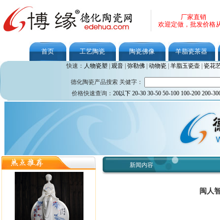
厂家直销
欢迎定做，批发价格
首页
工艺陶瓷
陶瓷佛像
羊脂瓷茶器
快速：
人物瓷塑
|
观音
|
弥勒佛
|
动物瓷
|
羊脂玉瓷壶
|
瓷花
德化陶瓷产品搜索 关健字：
价格快速查询：
20以下
20-30
30-50
50-100
100-200
200-30
新闻内容
闽人