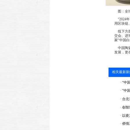
图：全球
“202
用区块链
线下方面
交会、进
家“中国白
中国陶瓷
发展，更
相关最新新
·
“中
·
“中
·
台北
·
创智
·
以瓷
·
侨情