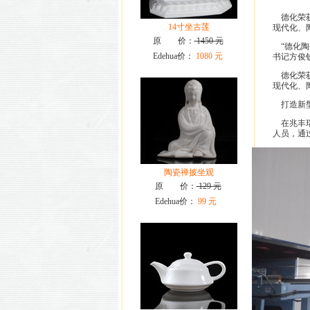
德化荣获
14寸坐古莲
现代化、
原 价：
1450 元
“德化陶
Edehua价：
1080 元
书记方俊
德化荣获
现代化、
打造新型
在兆丰瑞
人员，通
陶瓷禅披坐观
原 价：
129 元
Edehua价：
99 元