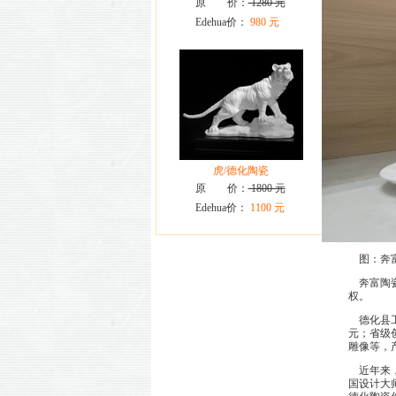
原 价：
1280 元
Edehua价：
980 元
虎/德化陶瓷
原 价：
1800 元
Edehua价：
1100 元
图：奔富
奔富陶瓷
权。
德化县工业
元；省级
雕像等，
近年来，
国设计大