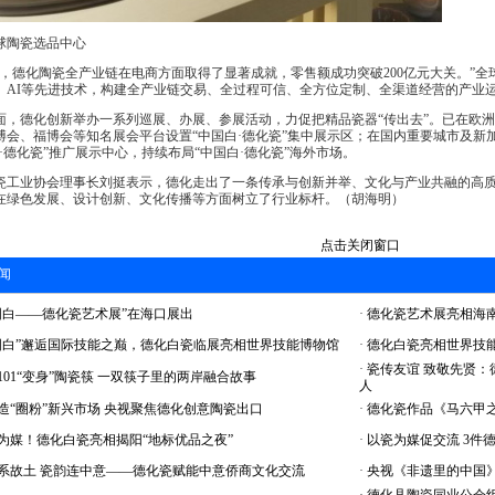
陶瓷选品中心
4年，德化陶瓷全产业链在电商方面取得了显著成就，零售额成功突破200亿元大关。”全
、AI等先进技术，构建全产业链交易、全过程可信、全方位定制、全渠道经营的产业运营
，德化创新举办一系列巡展、办展、参展活动，力促把精品瓷器“传出去”。已在欧洲
博会、福博会等知名展会平台设置“中国白·德化瓷”集中展示区；在国内重要城市及新
·德化瓷”推广展示中心，持续布局“中国白·德化瓷”海外市场。
工业协会理事长刘挺表示，德化走出了一条传承与创新并举、文化与产业共融的高质
在绿色发展、设计创新、文化传播等方面树立了行业标杆。（胡海明）
点击关闭窗口
闻
国白——德化瓷艺术展”在海口展出
·
德化瓷艺术展亮相海南
国白”邂逅国际技能之巅，德化白瓷临展亮相世界技能博物馆
·
德化白瓷亮相世界技
·
瓷传友谊 致敬先贤：
101“变身”陶瓷筷 一双筷子里的两岸融合故事
人
造“圈粉”新兴市场 央视聚焦德化创意陶瓷出口
·
德化瓷作品《马六甲
为媒！德化白瓷亮相揭阳“地标优品之夜”
·
以瓷为媒促交流 3件
系故土 瓷韵连中意——德化瓷赋能中意侨商文化交流
·
央视《非遗里的中国》