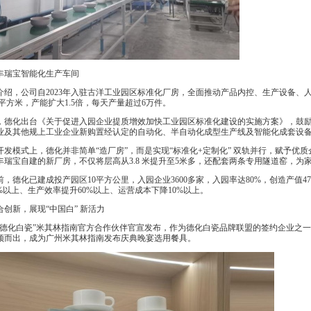
瑞宝智能化生产车间
绍，公司自2023年入驻古洋工业园区标准化厂房，全面推动产品内控、生产设备、
万平方米，产能扩大1.5倍，每天产量超过6万件。
年，德化出台《关于促进入园企业提质增效加快工业园区标准化建设的实施方案》，鼓
业及其他规上工业企业新购置经认定的自动化、半自动化成型生产线及智能化成套设
发模式上，德化并非简单“造厂房”，而是实现“标准化+定制化” 双轨并行，赋予优质
丰瑞宝自建的新厂房，不仅将层高从3.8 米提升至5米多，还配套两条专用隧道窑，为
，德化已建成投产园区10平方公里，入园企业3600多家，入园率达80%，创造产值
%以上、生产效率提升60%以上、运营成本下降10%以上。
创新，展现“中国白” 新活力
德化白瓷”米其林指南官方合作伙伴官宣发布，作为德化白瓷品牌联盟的签约企业之一，
颖而出，成为广州米其林指南发布庆典晚宴选用餐具。