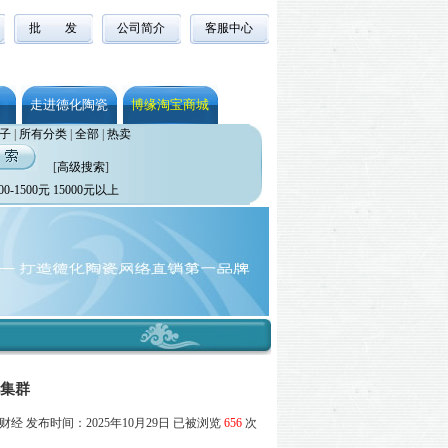
批 发
公司简介
客服中心
走进德化陶瓷
博缘淘宝商城
子
|
所有分类
|
全部
|
热卖
[
高级搜索
]
00-1500元
15000元以上
亿集群
经 发布时间：2025年10月29日 已被浏览
656
次