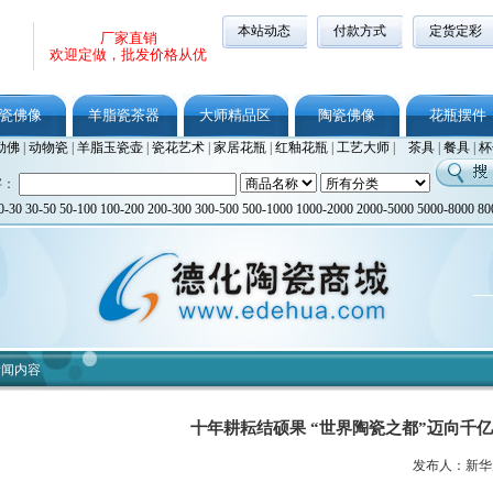
本站动态
付款方式
定货定彩
厂家直销
欢迎定做，批发价格从优
瓷佛像
羊脂瓷茶器
大师精品区
陶瓷佛像
花瓶摆件
勒佛
|
动物瓷
|
羊脂玉瓷壶
|
瓷花艺术
|
家居花瓶
|
红釉花瓶
|
工艺大师
|
茶具
|
餐具
|
杯
字：
0-30
30-50
50-100
100-200
200-300
300-500
500-1000
1000-2000
2000-5000
5000-8000
80
新闻内容
十年耕耘结硕果 “世界陶瓷之都”迈向千
发布人：新华财