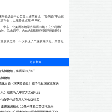
球陶瓷选品中心负责人涂荣标说，“爱陶瓷”平台运
平台，已服务企业超2000家。
、中东、北美洲等地举办巡展10场；充分利用广
加坡、马来西亚、吉尔吉斯斯坦等国授牌建设54
量发展之路，不仅实现了产业的规模化、集群化
更多新闻...
省博物馆，将展至10月8日
能博物馆
德化白瓷《宋庆龄瓷盘》赠予老挝国家主席夫
之礼》获选马六甲官方文创礼品
德化白瓷作品在意大利公益拍卖
走进泉州德化 0.2毫米薄胎工艺惊艳观众