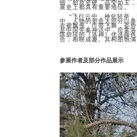
细，胎质坚硬，晶莹如玉，
展史上都具有重要地位。
“飞行云中，神化轻举，
中，人物的塑造大部分以单
衣裙飘曳，巾带飞舞，姿势
是中国先秦神话中，司掌洛
陈碧珍的《洛神》优选颜色
合，相映成趣。其构图饱满
参展作者及部分作品展示