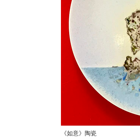
《如意》陶瓷