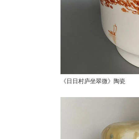
《日日村庐坐翠微》陶瓷