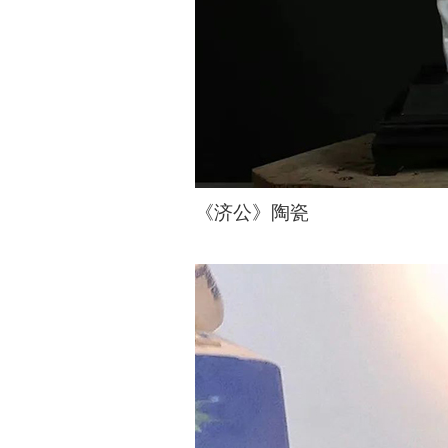
《济公》陶瓷