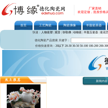
厂家直销
欢迎定做，批发价格
首页
工艺陶瓷
陶瓷佛像
羊脂瓷茶器
快速：
人物瓷塑
|
观音
|
弥勒佛
|
动物瓷
|
羊脂玉瓷壶
|
瓷花
德化陶瓷产品搜索 关健字：
价格快速查询：
20以下
20-30
30-50
50-100
100-200
200-30
新闻内容