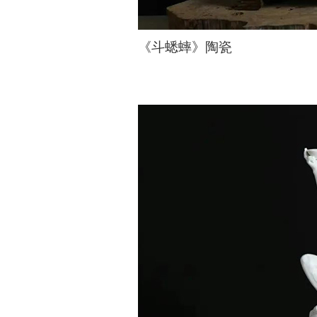
《斗蟋蟀》陶瓷