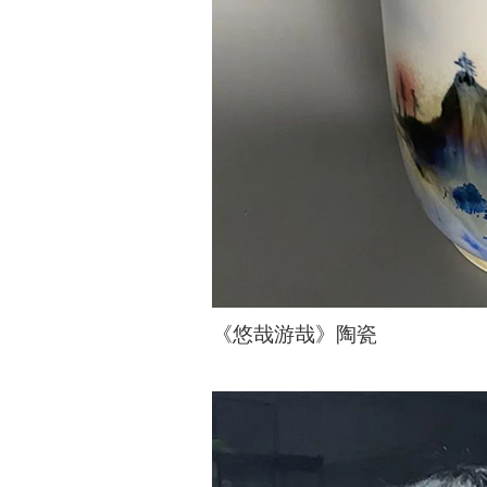
《悠哉游哉》陶瓷