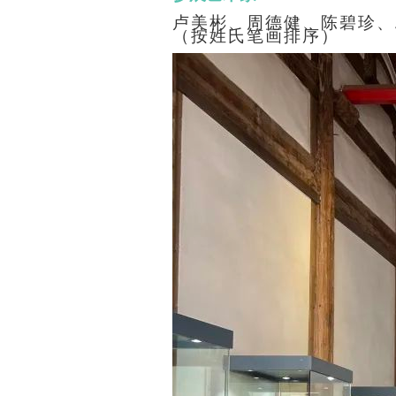
卢美彬、周德健、陈碧珍、
（按姓氏笔画排序）