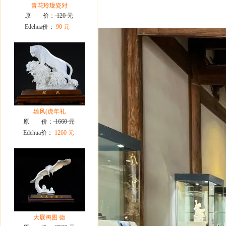
青花玲珑瓷对
原 价：
120 元
Edehua价：
90 元
雄风(虎年礼
原 价：
1660 元
Edehua价：
1260 元
大展鸿图 德