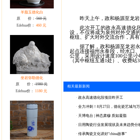
羊脂玉德化白
昨天上午，政和杨源至龙岩
原 价：
560 元
Edehua价：
460 元
此次开工的政永高速德化段
设，不仅将成为泉州对外交通的
枢纽、扩大对外交流合作，具有
据了解，政和杨源至龙岩
起点连接福州永泰段，经水口、南
公里，采用设计速度100公里/
（其中枢纽互通1处）、收费站3处
坐岩弥勒德化
原 价：
1980 元
相关最新新闻
Edehua价：
1180 元
·
政永高速德化段项目昨开工
·
全力冲刺！8月27日，德化瓷艺城与
·
天博电台 | 神态肃穆 质如凝脂
·
日用陶瓷行业发展现状及未来趋势分
·
传承陶瓷文化讲好“china故事”