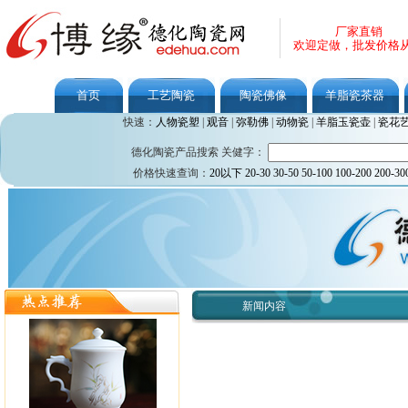
厂家直销
欢迎定做，批发价格
首页
工艺陶瓷
陶瓷佛像
羊脂瓷茶器
快速：
人物瓷塑
|
观音
|
弥勒佛
|
动物瓷
|
羊脂玉瓷壶
|
瓷花
德化陶瓷产品搜索 关健字：
价格快速查询：
20以下
20-30
30-50
50-100
100-200
200-30
新闻内容