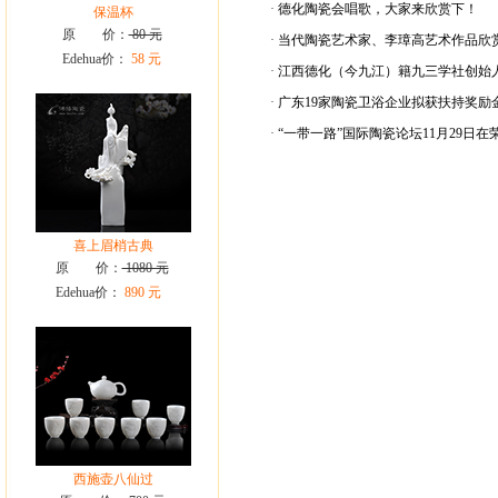
·
德化陶瓷会唱歌，大家来欣赏下！
保温杯
原 价：
80 元
·
当代陶瓷艺术家、李璋高艺术作品欣
Edehua价：
58 元
·
江西德化（今九江）籍九三学社创始人
·
广东19家陶瓷卫浴企业拟获扶持奖励金
·
“一带一路”国际陶瓷论坛11月29日在
喜上眉梢古典
原 价：
1080 元
Edehua价：
890 元
西施壶八仙过