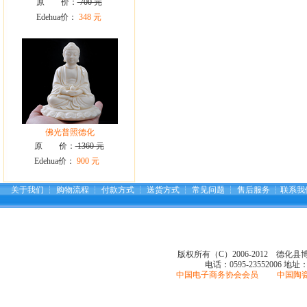
原 价：
700 元
Edehua价：
348 元
佛光普照德化
原 价：
1360 元
Edehua价：
900 元
关于我们
┆
购物流程
┆
付款方式
┆
送货方式
┆
常见问题
┆
售后服务
┆
联系我
版权所有（C）2006-2012 德化
电话：0595-23552006
地址
中国电子商务协会会员 中国陶