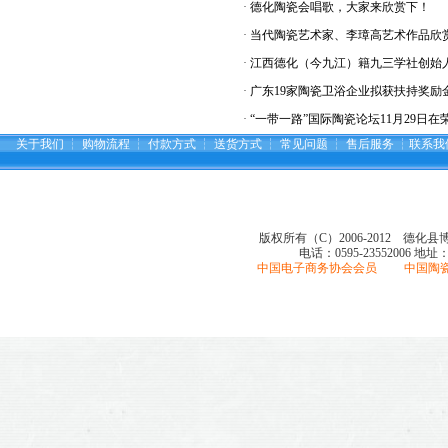
·
德化陶瓷会唱歌，大家来欣赏下！
·
当代陶瓷艺术家、李璋高艺术作品欣
·
江西德化（今九江）籍九三学社创始人
·
广东19家陶瓷卫浴企业拟获扶持奖励金
·
“一带一路”国际陶瓷论坛11月29日在
关于我们
┆
购物流程
┆
付款方式
┆
送货方式
┆
常见问题
┆
售后服务
┆
联系我
版权所有（C）2006-2012 德化
电话：0595-23552006
地址
中国电子商务协会会员 中国陶