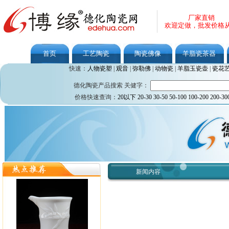
厂家直销
欢迎定做，批发价格
首页
工艺陶瓷
陶瓷佛像
羊脂瓷茶器
快速：
人物瓷塑
|
观音
|
弥勒佛
|
动物瓷
|
羊脂玉瓷壶
|
瓷花
德化陶瓷产品搜索 关健字：
价格快速查询：
20以下
20-30
30-50
50-100
100-200
200-30
新闻内容