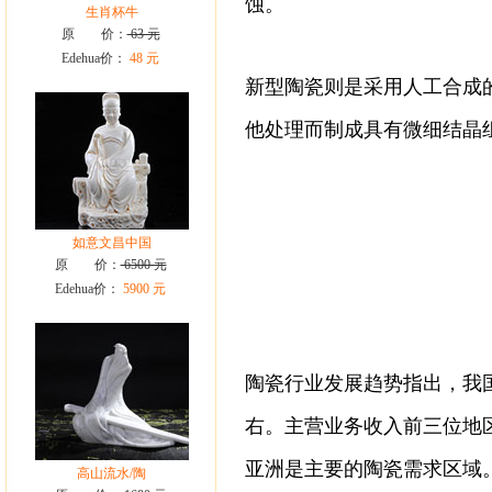
蚀。
生肖杯牛
原 价：
63 元
Edehua价：
48 元
新型陶瓷则是采用人工合成
他处理而制成具有微细结晶
如意文昌中国
原 价：
6500 元
Edehua价：
5900 元
陶瓷行业发展趋势指出，我
右。主营业务收入前三位地
亚洲是主要的陶瓷需求区域
高山流水/陶