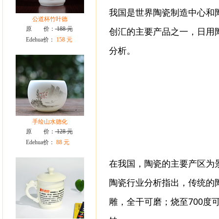
我国是世界陶瓷制造中心和
公道杯竹叶德
原 价：
188 元
创汇的主要产品之一，日用陶
Edehua价：
158 元
分析。
手绘山水德化
原 价：
128 元
Edehua价：
88 元
在我国，陶瓷的主要产区为
陶瓷行业分析指出，传统的
雕，全干可磨；烧至700度