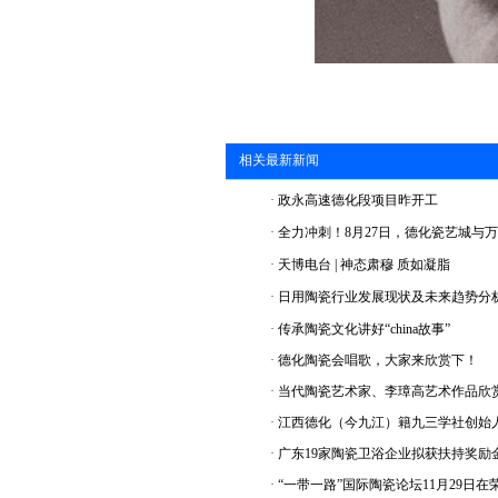
相关最新新闻
·
政永高速德化段项目昨开工
·
全力冲刺！8月27日，德化瓷艺城与
·
天博电台 | 神态肃穆 质如凝脂
·
日用陶瓷行业发展现状及未来趋势分
·
传承陶瓷文化讲好“china故事”
·
德化陶瓷会唱歌，大家来欣赏下！
·
当代陶瓷艺术家、李璋高艺术作品欣
·
江西德化（今九江）籍九三学社创始人
·
广东19家陶瓷卫浴企业拟获扶持奖励金
·
“一带一路”国际陶瓷论坛11月29日在