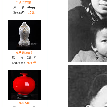
手绘兰花茶叶
原 价：
20 元
Edehua价：
15 元
福从天降恭喜
原 价：
6288 元
Edehua价：
5888 元
天地方圆