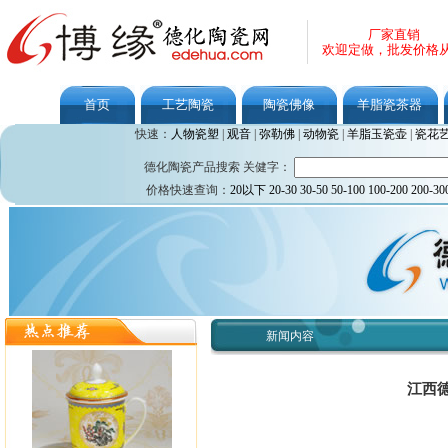
厂家直销
欢迎定做，批发价格
首页
工艺陶瓷
陶瓷佛像
羊脂瓷茶器
快速：
人物瓷塑
|
观音
|
弥勒佛
|
动物瓷
|
羊脂玉瓷壶
|
瓷花
德化陶瓷产品搜索 关健字：
价格快速查询：
20以下
20-30
30-50
50-100
100-200
200-30
新闻内容
江西