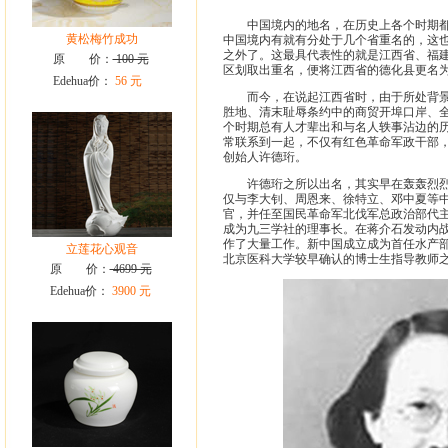
中国境内的地名，在历史上各个时期都有
黄松梅竹成功
中国境内有就有分处于几个省重名的，这
之外了。这最具代表性的就是江西省、福建
原 价：
100 元
区划取出重名，便将江西省的德化县更名为
Edehua价：
56 元
而今，在说起江西省时，由于所处背景身
胜地、清末耻辱条约中的商贸开埠口岸、
个时期总有人才辈出和与名人轶事沾边的历
常联系到一起，不仅有红色革命军政干部
创始人许德珩。
许德珩之所以出名，其实早在轰轰烈烈的
仅与李大钊、周恩来、徐特立、邓中夏等
官，并任至国民革命军北伐军总政治部代
成为九三学社的理事长。在蒋介石发动内
作了大量工作。新中国成立成为首任水产
立莲花心观音
北京医科大学较早确认的博士生指导教师
原 价：
4699 元
Edehua价：
3900 元