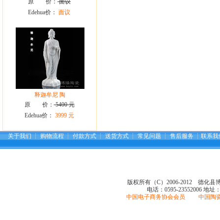
原 价：
面议
Edehua价：
面议
释迦牟尼 陶
原 价：
5400 元
Edehua价：
3999 元
关于我们
┆
购物流程
┆
付款方式
┆
送货方式
┆
常见问题
┆
售后服务
┆
联系我
版权所有（C）2006-2012 德化
电话：0595-23552006
地址
中国电子商务协会会员 中国陶