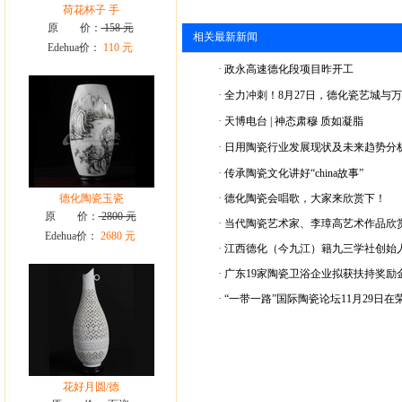
荷花杯子 手
原 价：
158 元
相关最新新闻
Edehua价：
110 元
·
政永高速德化段项目昨开工
·
全力冲刺！8月27日，德化瓷艺城与
·
天博电台 | 神态肃穆 质如凝脂
·
日用陶瓷行业发展现状及未来趋势分
·
传承陶瓷文化讲好“china故事”
德化陶瓷玉瓷
·
德化陶瓷会唱歌，大家来欣赏下！
原 价：
2800 元
·
当代陶瓷艺术家、李璋高艺术作品欣
Edehua价：
2680 元
·
江西德化（今九江）籍九三学社创始人
·
广东19家陶瓷卫浴企业拟获扶持奖励金
·
“一带一路”国际陶瓷论坛11月29日在
花好月圆/德