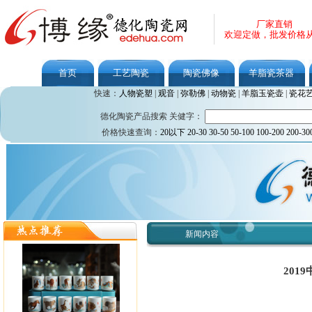
厂家直销
欢迎定做，批发价格
首页
工艺陶瓷
陶瓷佛像
羊脂瓷茶器
快速：
人物瓷塑
|
观音
|
弥勒佛
|
动物瓷
|
羊脂玉瓷壶
|
瓷花
德化陶瓷产品搜索 关健字：
价格快速查询：
20以下
20-30
30-50
50-100
100-200
200-30
新闻内容
20