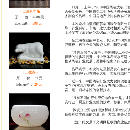
11月5日上午，“2019中国陶瓷大板
十二生肖羊脂
合会副会长、中国陶瓷工业协会名誉会长
务副会长吕琴，中国房地产业协会副会长
原 价：
1888 元
Edehua价：
998 元
本次论坛由蒙娜丽莎集团股份有限公司主
导、行业科研、市场、建筑建材相关人员
上还发布了蒙娜丽莎3600mm×1600
杨志海在致辞中表示，从1983年佛陶集
瓷薄板，再到今天的陶瓷大板、陶瓷岩板
“过去近40年发展中，中国陶瓷工业企
得新的进步和提升，行业整体发展水平迈
推动陶瓷行业发展，吴越申提出了四点建
吕琴表示，本次论坛及新品发布会代表着
十二生肖--
筑卫生陶瓷行业在陶瓷大板、岩板领域的
原 价：
35 元
近年来，中国陶瓷行业大力实施供给侧结
Edehua价：
29 元
子”地方实现了突破。会上发布的3600mm
言，是一项标志性的创新技术。
“只有不同的行业密切结合在一起，才能
具行业、厨卫行业完整的技术、标准、体系
“陶瓷企业要做好迎接新科技革命的机遇
任务和技术改造的力量, 另一方面, 更要
（注：此文属于光明网登载的商业信息