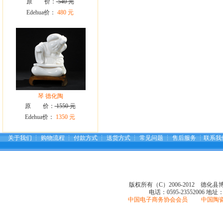
原 价：
540 元
Edehua价：
480 元
琴 德化陶
原 价：
1550 元
Edehua价：
1350 元
关于我们
┆
购物流程
┆
付款方式
┆
送货方式
┆
常见问题
┆
售后服务
┆
联系我
版权所有（C）2006-2012 德化
电话：0595-23552006
地址
中国电子商务协会会员 中国陶