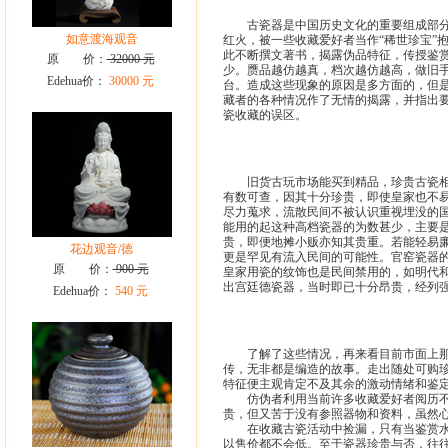
古瓷器是中国历史文化的重要组成部分，
如意渡海观音
红火，被一些收藏爱好者当作“稀世珍宝”
此不断撰文著书，揭露伪品特征，传授鉴
原 价：
32000 元
少。赝品越仿越真，档次越仿越高，做旧
Edehua价：
30000 元
台。造成这些现象的原因是多方面的，但
藏者的各种情况作了无情的揭露，并指出
瓷收藏的误区。
旧货古玩市场能买到精品，珍贵古瓷相当
有数可查，因其十分珍贵，即使皇家也不
尽力蒐求，流散民间不被认识重视埋没的
能用的起这种高档瓷器的为数甚少，主要是
贵，即便地摊小贩亦知其贵重。若能轻易
花边观音/德
更是罕见有流入民间的可能性。官窑瓷器
原 价：
900 元
皇家用瓷的纹饰也是民间禁用的，如明代
出宫廷德瓷器，当时即已十分昂贵，经列
Edehua价：
540 元
了解了这些情况，再来看目前市面上那些
传，无非都是编造的故事。走出随处可购
特征便主观肯定不及其余的激动情绪和鉴
仿伪者利用当前许多收藏爱好者阅历不深
贵，但又苦于没有参照器物和资料，虽然
在收藏古瓷活动中捡漏，只有当鉴赏水准
以售价都不会低。至于瓷器珍贵与否，往