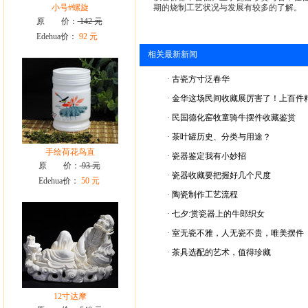
小号#螺旋
期的烧制工艺状况与发展有较多的了解。
原 价：
142 元
Edehua价：
92 元
相关最新新闻
·
古瓷方寸泛春华
·
金华这场民间收藏展厉害了！上百件
·
民国德化窑牧童骑牛摆件收藏鉴赏
·
茶叶罐历史、分类与用途？
手绘荷花鸟直
·
瓷器鉴定我有小妙招
原 价：
93 元
·
瓷器收藏要把握好几个尺度
Edehua价：
50 元
·
陶瓷制作工艺流程
·
七夕:赏瓷器上的牛郎织女
·
室无瓷不雅，人无瓷不贵，唯美摆件
·
茶具选配的艺术，值得珍藏
12寸达摩