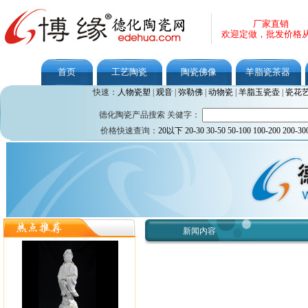
厂家直销
欢迎定做，批发价格
首页
工艺陶瓷
陶瓷佛像
羊脂瓷茶器
快速：
人物瓷塑
|
观音
|
弥勒佛
|
动物瓷
|
羊脂玉瓷壶
|
瓷花
德化陶瓷产品搜索 关健字：
价格快速查询：
20以下
20-30
30-50
50-100
100-200
200-30
新闻内容