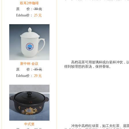
双耳2件咖啡
原 价：
30 元
Edehua价：
25 元
高档花茶可用玻璃杯或白瓷杯冲饮，以显
新中杯 会议
得到较理想的茶汤，保持香味。
原 价：
35 元
Edehua价：
29 元
中式煲
冲泡中高档红绿茶，如工夫红茶、眉茶、