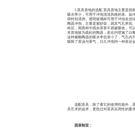
3.茶具质地的选配 茶具质地主要是指
吸水率小，可用于冲泡清淡风格的茶。如
得特别清冽。透明玻璃杯可用于冲泡名优
陶器冲泡，主要是紫砂壶，因其气孔率高
杯后，闻香杯中残余茶香不易被吸收，可
本质地较为疏松的陶器，若在内壁施了白
这种施釉陶器的吸水率也变小了，气孔内
吸附了茶汤与香气，日久冲泡同一种茶还
选配茶具，除了看它的使用性能外，茶具
具艺术的追求，更胜过对茶具实用性的要
因茶制宜：