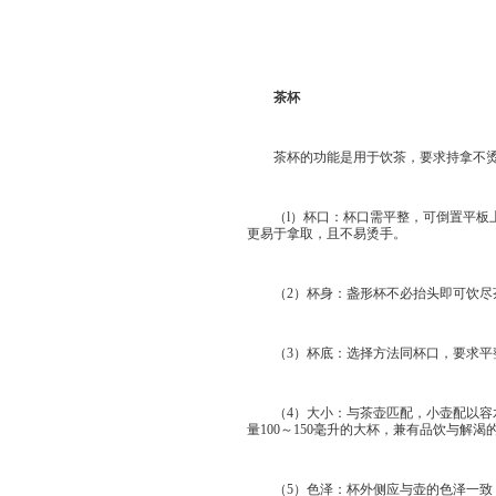
茶杯
茶杯的功能是用于饮茶，要求持拿不烫手
（l）杯口：杯口需平整，可倒置平板上
更易于拿取，且不易烫手。
（2）杯身：盏形杯不必抬头即可饮尽茶
（3）杯底：选择方法同杯口，要求平
（4）大小：与茶壶匹配，小壶配以容水量
量100～150毫升的大杯，兼有品饮与解渴
（5）色泽：杯外侧应与壶的色泽一致，