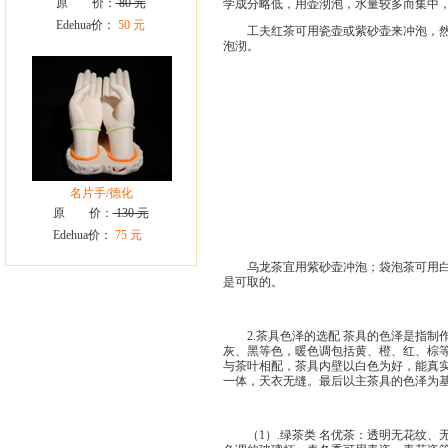
原 价：
80 元
学成分略低，用壶沏泡，水量较多而集中
Edehua价：
50 元
工夫红茶可用瓷壶或紫砂壶来冲泡，然后
泡沏。
名片手/德化
原 价：
130 元
Edehua价：
75 元
乌龙茶宜用紫砂壶冲泡；袋泡茶可用白瓷
是可取的。
2.茶具色泽的选配 茶具的色泽是指制
灰、黑等色，暖色调包括黄、橙、红、棕
与茶叶相配，茶具内壁以白色为好，能真
一体，天衣无缝。最后以主茶具的色泽为
（1）.绿茶类 名优茶：透明无花纹、