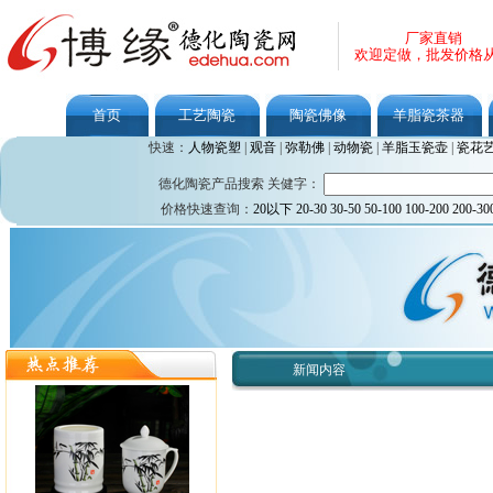
厂家直销
欢迎定做，批发价格
首页
工艺陶瓷
陶瓷佛像
羊脂瓷茶器
快速：
人物瓷塑
|
观音
|
弥勒佛
|
动物瓷
|
羊脂玉瓷壶
|
瓷花
德化陶瓷产品搜索 关健字：
价格快速查询：
20以下
20-30
30-50
50-100
100-200
200-30
新闻内容