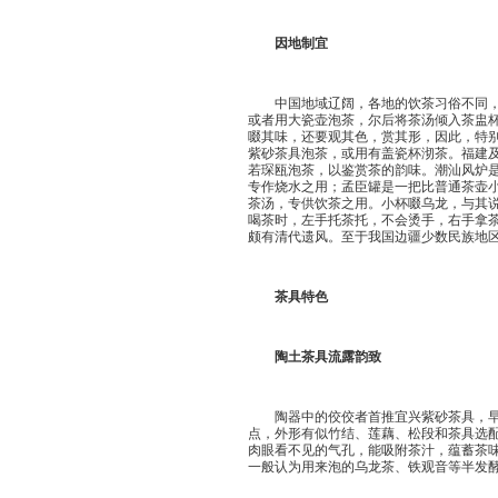
因地制宜
中国地域辽阔，各地的饮茶习俗不同，故
或者用大瓷壶泡茶，尔后将茶汤倾入茶盅
啜其味，还要观其色，赏其形，因此，特
紫砂茶具泡茶，或用有盖瓷杯沏茶。福建及
若琛瓯泡茶，以鉴赏茶的韵味。潮汕风炉
专作烧水之用；孟臣罐是一把比普通茶壶小
茶汤，专供饮茶之用。小杯啜乌龙，与其
喝茶时，左手托茶托，不会烫手，右手拿
颇有清代遗风。至于我国边疆少数民族地
茶具特色
陶土茶具流露韵致
陶器中的佼佼者首推宜兴紫砂茶具，早在
点，外形有似竹结、莲藕、松段和茶具选配仿
肉眼看不见的气孔，能吸附茶汁，蕴蓄茶
一般认为用来泡的乌龙茶、铁观音等半发