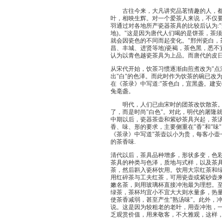
古往今来，大凡讲究品茗情趣的人，都注
叶，相映生辉。对一个爱茶人来说，不仅
羽通过对各地所产瓷器茶具的比较后认为:
地)。"这是因为唐代人们喝的是饼茶，茶
就会因瓷色的不同而起变化。"邢州瓷白，
昌、丰城、进贤等地)瓷褐，茶色黑，悉不
认为以青色越瓷茶具为上品。而唐代的皮
从宋代开始，饮茶习惯逐渐由煎煮改为"点
出"白"的色泽。而此时作为饮茶的碗已改
在《茶录》中写道:"茶色白，宜黑盏。建
兔毫盏。
明代，人们已由宋时的团茶改饮散茶。明
了，而是时尚"白色"。对此，明代的屠隆就
中期以后，瓷器茶壶和紫砂茶具兴起，茶
香、味、形的要求，主要侧重在"香"和"
《茶录》中写道"茶壶以小为贵，每客小壶
的茶香味.
清代以后，茶具品种增多，形状多变，色
茶具的种类与色泽，质地与式样，以及茶
茶，然后斟入瓷杯饮用。饮用大宗红茶和绿
用红碎茶与工夫红茶，可用瓷壶或紫砂壶
嫩名茶，则用玻璃杯直接冲泡最为理想。
绿茶，茶杯均宜小不宜大大则水量多，热
使茶香减弱，甚至产生"熟汤味"。此外，
说。这是因为较粗老的老叶，用壶冲泡，
乏观赏价值，用来敬客，不大雅观，这样