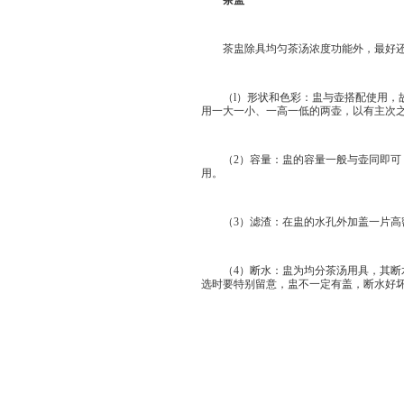
茶盅
茶盅除具均匀茶汤浓度功能外，最好还
（l）形状和色彩：盅与壶搭配使用，故
用一大一小、一高一低的两壶，以有主次
（2）容量：盅的容量一般与壶同即可，
用。
（3）滤渣：在盅的水孔外加盖一片高密
（4）断水：盅为均分茶汤用具，其断水
选时要特别留意，盅不一定有盖，断水好