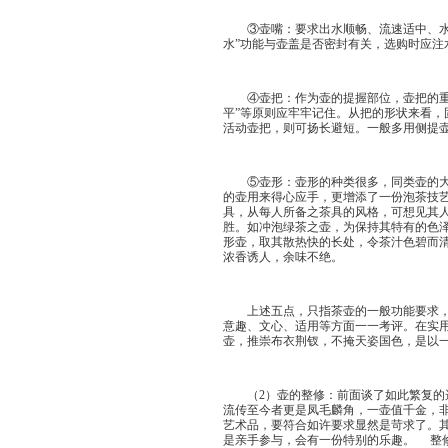
③壶嘴：要求出水顺畅、流速适中、水注成
水”功能与壶盖是否密封有关，选购时应注
④壶把：作为壶的提握部位，壶把的重心
平”等原则应牢牢记住。从把的形状来看
活动壶把，则可扬长避短。一般多用侧提
⑤壶形：壶形的种类很多，同类壶的大小
的壶用来得心应手，更增添了一份泡茶技
具，从每人所备之茶具的风格，可想见其
胜。如冲泡绿茶之壶，为保持其特有的色
形壶，取其散热快的长处，令茶汁色碧而
浓香诱人，余味不绝。
上述五点，只指茶壶的一般功能要求，至
意趣、文心、适用等方面一一考评。在实
壶，推崇布衣荆钗，不掩天姿国色，是以
（2）壶的整修：前面谈了如此繁复的选
流传至今者更是凤毛麟角，一壶值千金，
艺术品，要符合如许要求显然是苛求了。
是亲手参与，会有一份特别的乐趣。 整