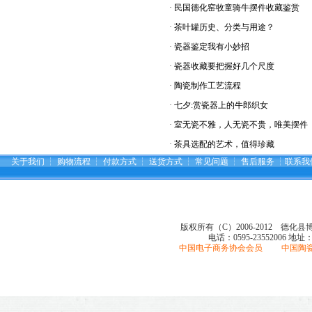
·
民国德化窑牧童骑牛摆件收藏鉴赏
·
茶叶罐历史、分类与用途？
·
瓷器鉴定我有小妙招
·
瓷器收藏要把握好几个尺度
·
陶瓷制作工艺流程
·
七夕:赏瓷器上的牛郎织女
·
室无瓷不雅，人无瓷不贵，唯美摆件
·
茶具选配的艺术，值得珍藏
关于我们
┆
购物流程
┆
付款方式
┆
送货方式
┆
常见问题
┆
售后服务
┆
联系我
版权所有（C）2006-2012 德化
电话：0595-23552006
地址
中国电子商务协会会员 中国陶