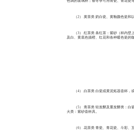
色调的玻璃杯；春冬季可用青瓷、青花瓷
（2）.黄茶类 奶白瓷、黄釉颜色瓷和
（3）.红茶类 条红茶：紫砂（杯内壁
及白、黄底色描橙、红花和各种暖色瓷的
（4）.白茶类 白瓷或黄泥炻器壶杯，
（5）.青茶类 轻发酵及重发酵类：白瓷
火类：紫砂壶杯具。
（6）.花茶类 青瓷、青花瓷、斗彩、