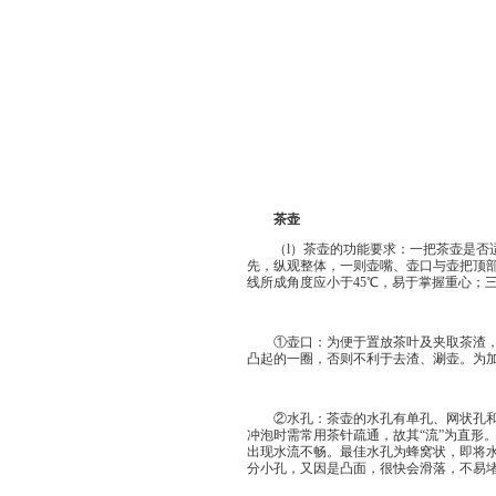
茶壶
（l）茶壶的功能要求：一把茶壶是否适
先，纵观整体，一则壶嘴、壶口与壶把顶部
线所成角度应小于45℃，易于掌握重心；
①壶口：为便于置放茶叶及夹取茶渣，壶
凸起的一圈，否则不利于去渣、涮壶。为
②水孔：茶壶的水孔有单孔、网状孔和蜂
冲泡时需常用茶针疏通，故其“流”为直形
出现水流不畅。最佳水孔为蜂窝状，即将
分小孔，又因是凸面，很快会滑落，不易