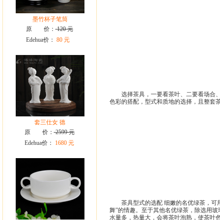
墨竹杯子笔筒
原 价：
120 元
Edehua价：
80 元
选择茶具，一要看茶叶、二要看场合、三
色彩的搭配，型式和质地的选择，且整套
套三仕女 德
原 价：
2599 元
Edehua价：
1680 元
茶具型式的选配 细嫩的名优绿茶，可用
舞”的情趣。至于其他名优绿茶，除选用
水量多，热量大，会将茶叶泡熟，使茶叶色