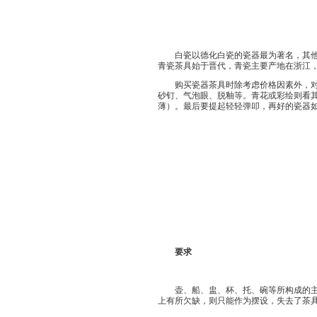
白瓷以德化白瓷的瓷器最为著名，其他如
青瓷茶具始于晋代，青瓷主要产地在浙江，
购买瓷器茶具时除考虑价格因素外，对
砂钉、气泡眼、脱釉等。青花或彩绘则看
薄）。最后要提起轻轻弹叩，再好的瓷器
要求
壶、船、盅、杯、托、碗等所构成的主茶
上有所欠缺，则只能作为摆设，失去了茶