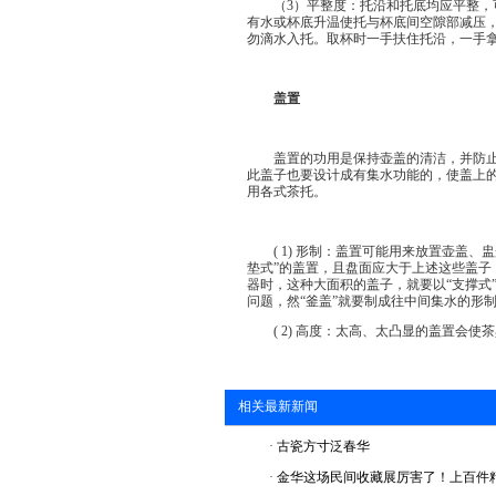
（3）平整度：托沿和托底均应平整，可
有水或杯底升温使托与杯底间空隙部减压
勿滴水入托。取杯时一手扶住托沿，一手
盖置
盖置的功用是保持壶盖的清洁，并防止盖
此盖子也要设计成有集水功能的，使盖上
用各式茶托。
( 1) 形制：盖置可能用来放置壶盖、
垫式”的盖置，且盘面应大于上述这些盖子
器时，这种大面积的盖子，就要以“支撑式
问题，然“釜盖”就要制成往中间集水的
( 2) 高度：太高、太凸显的盖置会使
相关最新新闻
·
古瓷方寸泛春华
·
金华这场民间收藏展厉害了！上百件