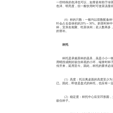
一些特殊的色泽也可以，如青瓷有助于绿茶
色泽、明亮度，但一般饮用时可使茶汤显
（6）杯的只数：一般均以双数配备杯子
叶会占去壶体积的20%～30%。斟茶时
杯，宜亲友相聚、吃茶休闲；若人数再多
的替补。
杯托
杯托是承栽茶杯的器具，虽是小小一物，
用蜡捏成刚好嵌住杯底的小环，端拿时杯子
传开来，延用至今。因此，杯托的要求必
（1）高度：托沿离桌面的高度至少为1
已。因此，即使是盘式的杯托，也应有一
（2）稳定度：杯托中心应呈凹形圆，大
嵌住杯子。