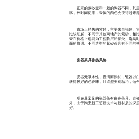
正宗的紫砂壶和一般的陶器不同，其里外
腻，长时间使用，壶体的颜色会变得越来
市场上销售的紫砂，主要来自福建、宜兴
比较细腻，不同于其他两地产的紫砂，相
壶在价格上也能为工薪阶层所接受。选购
面的协调。不同造型的紫砂茶具有不同的
瓷器茶具张扬风格
瓷器无吸水性，音清而韵长，瓷器以白为
获得较好的色香味，且造型美观精巧，适
现在最常见的瓷器茶有白瓷茶具、青瓷茶
外，由于陶瓷新工艺新技术与新材质的深
好。