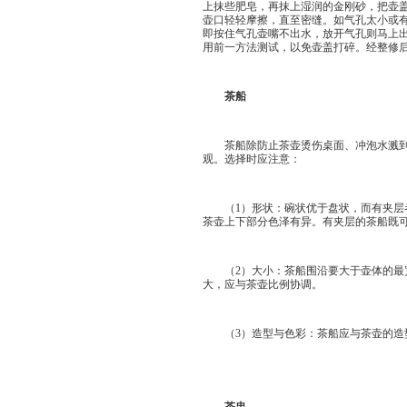
上抹些肥皂，再抹上湿润的金刚砂，把壶
壶口轻轻摩擦，直至密缝。如气孔太小或
即按住气孔壶嘴不出水，放开气孔则马上
用前一方法测试，以免壶盖打碎。经整修
茶船
茶船除防止茶壶烫伤桌面、冲泡水溅到桌
观。选择时应注意：
（1）形状：碗状优于盘状，而有夹层者
茶壶上下部分色泽有异。有夹层的茶船既
（2）大小：茶船围沿要大于壶体的最宽
大，应与茶壶比例协调。
（3）造型与色彩：茶船应与茶壶的造