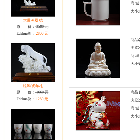
商 城
大小
大展鸿图 德
原 价：
3500 元
Edehua价：
2800 元
商品
浏览次
商 城
大小
雄风(虎年礼
原 价：
1660 元
商品
Edehua价：
1260 元
浏览次
商 城
大小规