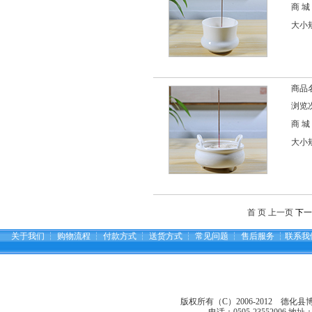
商 城
大小规
商品
浏览次
商 城
大小规
首 页 上一页
下一
关于我们
┆
购物流程
┆
付款方式
┆
送货方式
┆
常见问题
┆
售后服务
┆
联系我
版权所有（C）2006-2012 德化