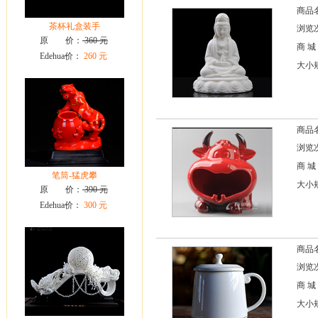
商品
茶杯礼盒装手
浏览次
原 价：
360 元
商 城
Edehua价：
260 元
大小规
商品
浏览次
商 城
笔筒-猛虎攀
大小规
原 价：
390 元
Edehua价：
300 元
商品
浏览次
商 城
大小