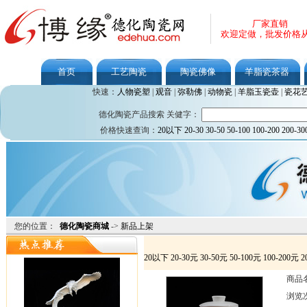
厂家直销
欢迎定做，批发价格
首页
工艺陶瓷
陶瓷佛像
羊脂瓷茶器
快速：
人物瓷塑
|
观音
|
弥勒佛
|
动物瓷
|
羊脂玉瓷壶
|
瓷花
德化陶瓷产品搜索 关健字：
价格快速查询：
20以下
20-30
30-50
50-100
100-200
200-30
您的位置：
德化陶瓷商城
->
新品上架
20以下
20-30元
30-50元
50-100元
100-200元
2
商品
浏览次