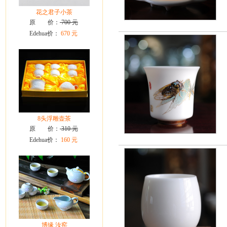
花之君子小茶
原 价：
700 元
Edehua价：
670 元
8头浮雕壶茶
原 价：
310 元
Edehua价：
160 元
博缘 汝窑