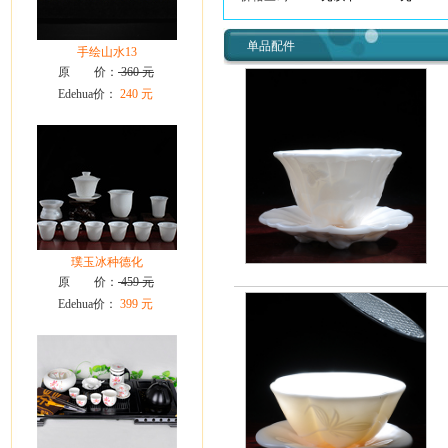
单品配件
手绘山水13
原 价：
360 元
Edehua价：
240 元
璞玉冰种德化
原 价：
459 元
Edehua价：
399 元