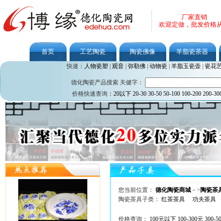
厂家直销
欢迎定做，批发价格
首页
工艺陶瓷
陶瓷佛像
羊脂瓷茶器
快速：
人物瓷塑
|
观音
|
弥勒佛
|
动物瓷
|
羊脂玉瓷壶
|
瓷花
德化陶瓷产品搜索 关健字：
价格快速查询：
20以下
20-30
30-50
50-100
100-200
200-30
您当前位置：
德化陶瓷商城
－>
陶瓷茶
陶瓷茶具子类：
红茶茶具
功夫茶具
价格查询：
100元以下
100-300元
300-5