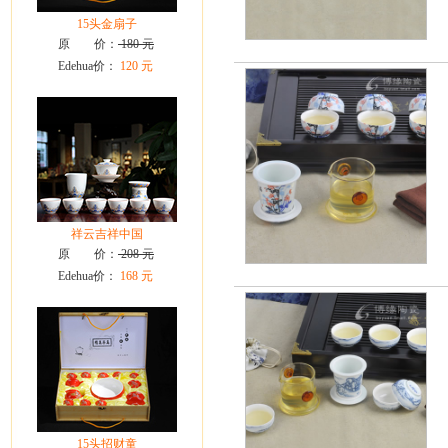
15头金扇子
原 价：
180 元
Edehua价：
120 元
祥云吉祥中国
原 价：
208 元
Edehua价：
168 元
15头招财童