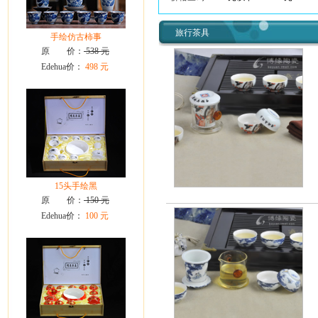
旅行茶具
手绘仿古柿事
原 价：
538 元
Edehua价：
498 元
15头手绘黑
原 价：
150 元
Edehua价：
100 元