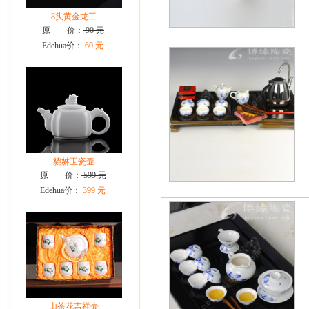
8头黄金龙工
原 价：
90 元
Edehua价：
60 元
貔貅玉瓷壶
原 价：
599 元
Edehua价：
399 元
山茶花吉祥壶