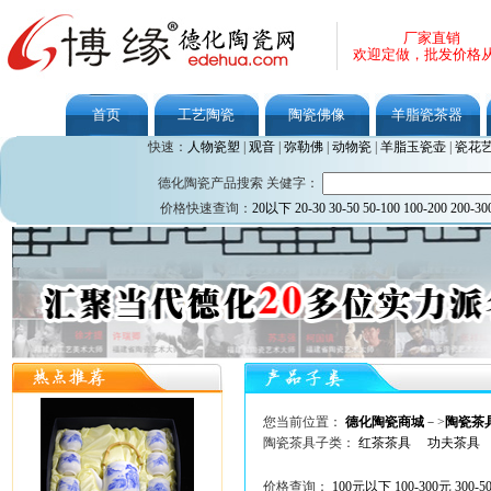
厂家直销
欢迎定做，批发价格
首页
工艺陶瓷
陶瓷佛像
羊脂瓷茶器
快速：
人物瓷塑
|
观音
|
弥勒佛
|
动物瓷
|
羊脂玉瓷壶
|
瓷花
德化陶瓷产品搜索 关健字：
价格快速查询：
20以下
20-30
30-50
50-100
100-200
200-30
您当前位置：
德化陶瓷商城
－>
陶瓷茶
陶瓷茶具子类：
红茶茶具
功夫茶具
价格查询：
100元以下
100-300元
300-5