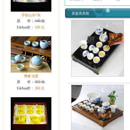
茶盘茶具组
手绘山水7头
原 价：
145 元
Edehua价：
100 元
博缘 汝窑
原 价：
312 元
Edehua价：
260 元