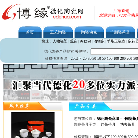
厂家直销
欢迎定做，批发价格
首页
工艺陶瓷
陶瓷佛像
羊脂瓷茶器
快速：
人物瓷塑
|
观音
|
弥勒佛
|
动物瓷
|
羊脂玉瓷壶
|
瓷花
德化陶瓷产品搜索 关健字：
价格快速查询：
20以下
20-30
30-50
50-100
100-200
200-30
您当前位置：
德化陶瓷商城
－>
陶瓷茶
陶瓷茶具子类：
红茶茶具
功夫茶具
价格查询：
100元以下
100-300元
300-5