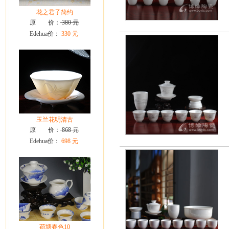
花之君子简约
原 价：
380 元
Edehua价：
330 元
玉兰花明清古
原 价：
868 元
Edehua价：
698 元
荷塘春色10