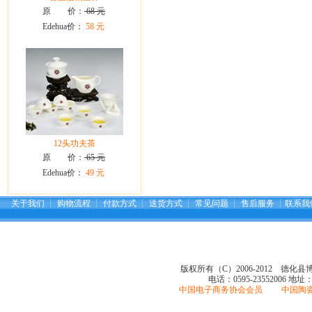
原 价：
68 元
Edehua价：
58 元
12头功夫茶
原 价：
65 元
Edehua价：
49 元
关于我们
┆
购物流程
┆
付款方式
┆
送货方式
┆
常见问题
┆
售后服务
┆
联系我
版权所有（C）2006-2012 德化
电话：0595-23552006
地址
中国电子商务协会会员 中国陶