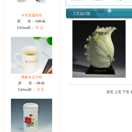
工艺品订彩
卡木其珑玲对
原 价：
120 元
Edehua价：
90 元
博缘水立方杯
原 价：
18 元
Edehua价：
10 元
首页 上页 下页 