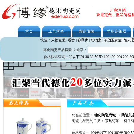
厂家直销
欢迎定做，批发价格
首页
工艺陶瓷
陶瓷佛像
羊脂瓷茶器
快速：
人物瓷塑
|
观音
|
弥勒佛
|
动物瓷
|
羊脂玉瓷壶
|
瓷花
德化陶瓷产品搜索 关健字：
价格快速查询：
20以下
20-30
30-50
50-100
100-200
200-30
您当前位置：
德化陶瓷商城
－>
陶瓷礼
陶瓷礼品定制子类：
茶具订彩
杯子
价格查询：
100元以下
100-300元
300-5