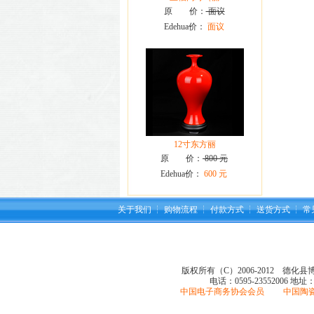
原 价：
面议
Edehua价：
面议
12寸东方丽
原 价：
800 元
Edehua价：
600 元
关于我们
┆
购物流程
┆
付款方式
┆
送货方式
┆
常
版权所有（C）2006-2012 德化
电话：0595-23552006
地址
中国电子商务协会会员 中国陶