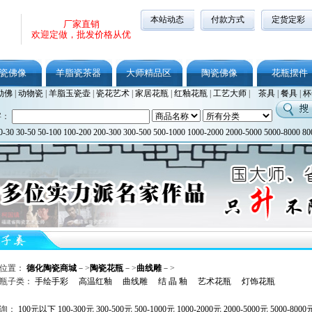
本站动态
付款方式
定货定彩
厂家直销
欢迎定做，批发价格从优
瓷佛像
羊脂瓷茶器
大师精品区
陶瓷佛像
花瓶摆件
勒佛
|
动物瓷
|
羊脂玉瓷壶
|
瓷花艺术
|
家居花瓶
|
红釉花瓶
|
工艺大师
|
茶具
|
餐具
|
杯
字：
0-30
30-50
50-100
100-200
200-300
300-500
500-1000
1000-2000
2000-5000
5000-8000
80
位置：
德化陶瓷商城
－>
陶瓷花瓶
－>
曲线雕
－>
瓶子类：
手绘手彩
高温红釉
曲线雕
结 晶 釉
艺术花瓶
灯饰花瓶
查询：
100元以下
100-300元
300-500元
500-1000元
1000-2000元
2000-5000元
5000-8000