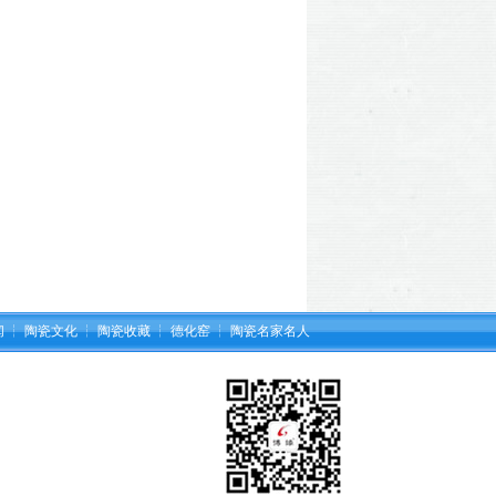
闻
┆
陶瓷文化
┆
陶瓷收藏
┆
德化窑
┆
陶瓷名家名人