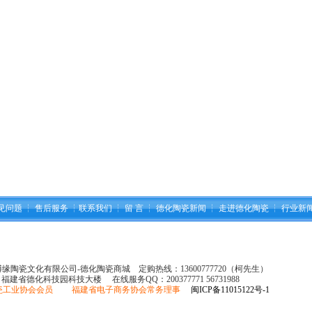
见问题
┆
售后服务
┆
联系我们
┆
留 言
┆
德化陶瓷新闻
┆
走进德化陶瓷
┆
行业新
县博缘陶瓷文化有限公司-德化陶瓷商城 定购热线：13600777720（柯先生）
：福建省德化科技园科技大楼 在线服务QQ：
200377771 56731988
瓷工业协会会员 福建省电子商务协会常务理事
闽ICP备11015122号-1