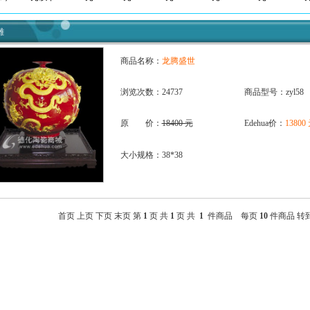
雕
商品名称：
龙腾盛世
浏览次数：24737
商品型号：zyl58
原 价：
18400 元
Edehua价：
13800
大小规格：38*38
首页 上页 下页 末页 第
1
页 共
1
页 共
1
件商品 每页
10
件商品 转