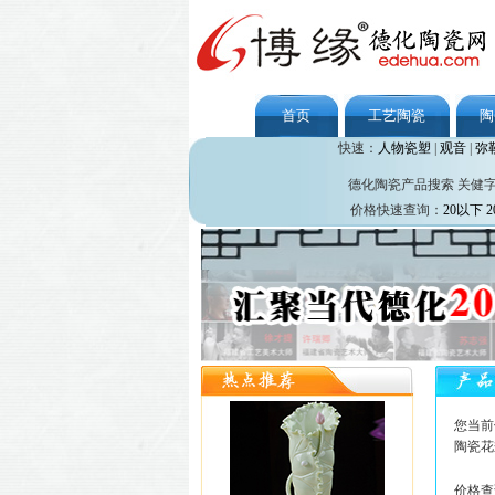
首页
工艺陶瓷
陶
快速：
人物瓷塑
|
观音
|
弥
德化陶瓷产品搜索 关健
价格快速查询：
20以下
2
您当前
陶瓷花
价格