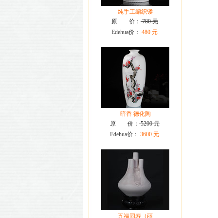
纯手工编织镂
原 价：
780 元
Edehua价：
480 元
暗香 德化陶
原 价：
5200 元
Edehua价：
3600 元
五福同寿（丽