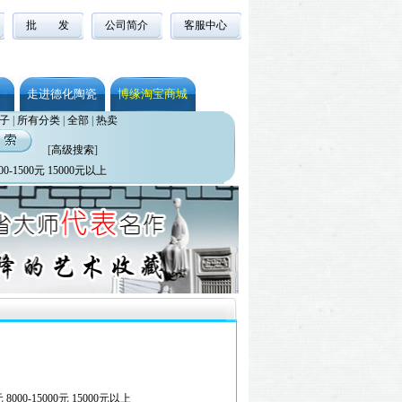
批 发
公司简介
客服中心
走进德化陶瓷
博缘淘宝商城
子
|
所有分类
|
全部
|
热卖
[
高级搜索
]
00-1500元
15000元以上
元
8000-15000元
15000元以上