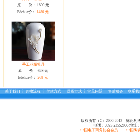
原 价：
1600 元
Edehua价：
1480 元
手工花瓶牡丹
原 价：
328 元
Edehua价：
268 元
关于我们
┆
购物流程
┆
付款方式
┆
送货方式
┆
常见问题
┆
售后服务
┆
联系我
版权所有（C）2006-2012 德化
电话：0595-23552006
地址
中国电子商务协会会员 中国陶