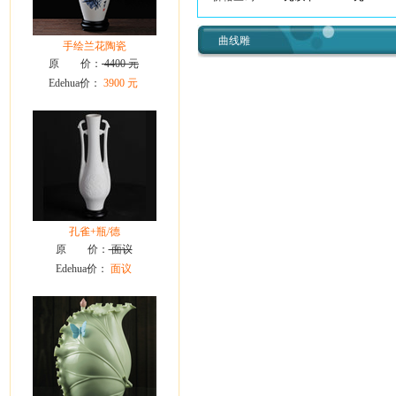
曲线雕
手绘兰花陶瓷
原 价：
4400 元
Edehua价：
3900 元
孔雀+瓶/德
原 价：
面议
Edehua价：
面议