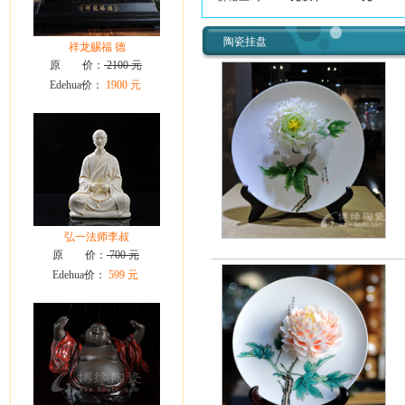
陶瓷挂盘
祥龙赐福 德
原 价：
2100 元
Edehua价：
1900 元
弘一法师李叔
原 价：
700 元
Edehua价：
599 元