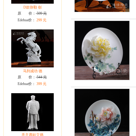
D款弥勒 创
原 价：
599 元
Edehua价：
299 元
马到成功 德
原 价：
544 元
Edehua价：
399 元
毛主席站立德