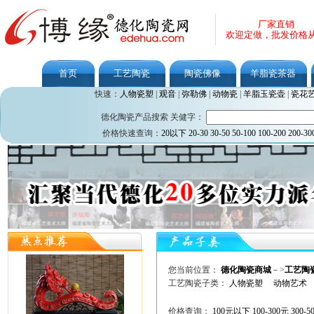
厂家直销
欢迎定做，批发价格
首页
工艺陶瓷
陶瓷佛像
羊脂瓷茶器
快速：
人物瓷塑
|
观音
|
弥勒佛
|
动物瓷
|
羊脂玉瓷壶
|
瓷花
德化陶瓷产品搜索 关健字：
价格快速查询：
20以下
20-30
30-50
50-100
100-200
200-30
您当前位置：
德化陶瓷商城
－>
工艺陶
工艺陶瓷子类：
人物瓷塑
动物艺术
价格查询：
100元以下
100-300元
300-5