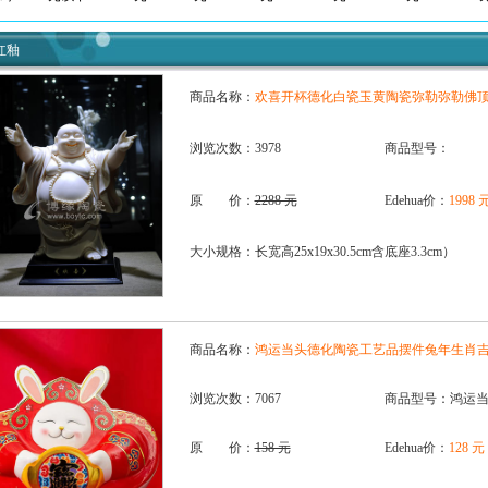
红釉
商品名称：
欢喜开杯德化白瓷玉黄陶瓷弥勒弥勒佛
浏览次数：3978
商品型号：
原 价：
2288 元
Edehua价：
1998 
大小规格：长宽高25x19x30.5cm含底座3.3cm）
商品名称：
鸿运当头德化陶瓷工艺品摆件兔年生肖
浏览次数：7067
商品型号：鸿运
原 价：
158 元
Edehua价：
128 元