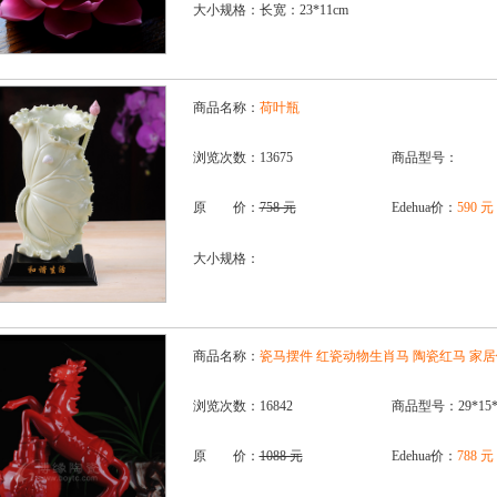
大小规格：长宽：23*11cm
商品名称：
荷叶瓶
浏览次数：13675
商品型号：
原 价：
758 元
Edehua价：
590 元
大小规格：
商品名称：
瓷马摆件 红瓷动物生肖马 陶瓷红马 家
浏览次数：16842
商品型号：29*15*3
原 价：
1088 元
Edehua价：
788 元