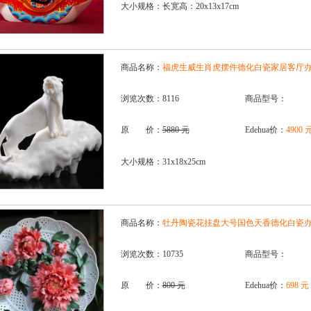
大小规格：长宽高：20x13x17cm
商品名称：
福虎生威生肖虎摆件德化白瓷家居客厅
浏览次数：8116
商品型号：
原 价：
5880 元
Edehua价：
4900 
大小规格：31x18x25cm
商品名称：
牡丹陶瓷花挂盘大号国色天香德化白瓷
浏览次数：10735
商品型号：
原 价：
800 元
Edehua价：
698 元