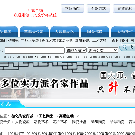
本站动态
付款方式
定货定彩
厂家直销
欢迎定做，批发价格从优
瓷佛像
羊脂瓷茶器
大师精品区
陶瓷佛像
花瓶摆件
勒佛
|
动物瓷
|
羊脂玉瓷壶
|
瓷花艺术
|
家居花瓶
|
红釉花瓶
|
工艺大师
|
茶具
|
餐具
|
杯
字：
0-30
30-50
50-100
100-200
200-300
300-500
500-1000
1000-2000
2000-5000
5000-8000
80
位置：
德化陶瓷商城
－>
工艺陶瓷
－>
高温红釉
－>
瓷子类：
人物瓷塑
动物艺术
花卉艺术
陶瓷挂盘
编织陶瓷
结晶釉瓷
高
查询：
100元以下
100-300元
300-500元
500-1000元
1000-2000元
2000-5000元
5000-8000