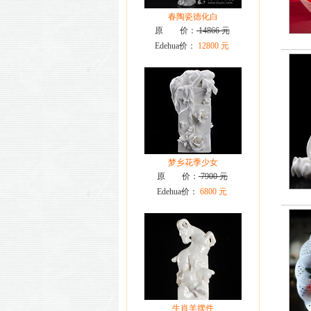
春陶瓷德化白
原 价：
14866 元
Edehua价：
12800 元
梦乡花季少女
原 价：
7900 元
Edehua价：
6800 元
生肖羊摆件