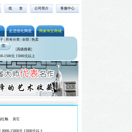
批 发
公司简介
客服中心
走进德化陶瓷
博缘淘宝商城
子
|
所有分类
|
全部
|
热卖
[
高级搜索
]
00-1500元
15000元以上
温红釉
其它
元
8000-15000元
15000元以上