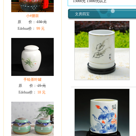
15000元
15000元以上
文房四宝
小#腰鼓
原 价：
150 元
Edehua价：
99 元
手绘茶叶罐
原 价：
25 元
Edehua价：
18 元