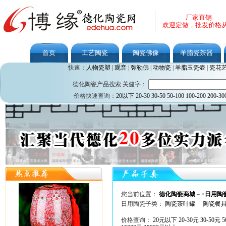
厂家直销
欢迎定做，批发价格
首页
工艺陶瓷
陶瓷佛像
羊脂瓷茶器
快速：
人物瓷塑
|
观音
|
弥勒佛
|
动物瓷
|
羊脂玉瓷壶
|
瓷花
德化陶瓷产品搜索 关健字：
价格快速查询：
20以下
20-30
30-50
50-100
100-200
200-30
您当前位置：
德化陶瓷商城
－>
日用陶
日用陶瓷子类：
陶瓷茶叶罐
陶瓷餐
价格查询：
20元以下
20-30元
30-50元
5